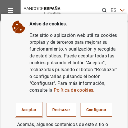
Buscar
ES
EN
Aviso de cookies.
Inicio
Noticias y eventos
Noticias del Banco Central Europeo
Volver
Este sitio o aplicación web utiliza cookies
Estado financiero consolidado
propias y de terceros para mejorar su
funcionamiento, visualización y recogida
del Eurosistema a 2 de junio de
de estadísticas. Puede aceptar todas las
2023
cookies pulsando el botón "Aceptar",
rechazarlas pulsando el botón “Rechazar”
o configurarlas pulsando el botón
06/06/2023
"Configurar". Para más información,
consulte la
Política de cookies.
Estado financiero consolidado del
Aceptar
Rechazar
Configurar
Eurosistema a 2 de junio de 2023 (95
KB
)
Además, algunos contenidos de este sitio o