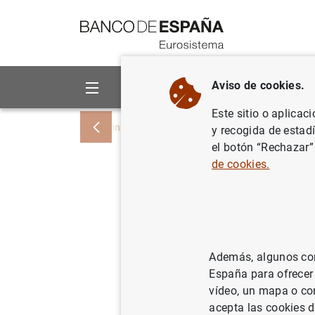
Ir a contenido
Aviso de cookies.
Sobre el Banco
Áreas de act
Este sitio o aplicac
Inicio
Noticias y eventos
Noticias del
y recogida de estad
el botón “Rechazar”
de cookies.
Estado fi
12 de abr
Además, algunos cont
16/04/2024
España para ofrecer
vídeo, un mapa o con
acepta las cookies d