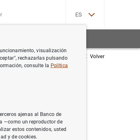
EN
ES
Estadísticas
Noticias y eventos
 funcionamiento, visualización
Volver
Estado financiero consolidado del Eurosistema a 12 de abril de 2024
Aceptar", rechazarlas pulsando
formación, consulte la
Política
sistema a
terceros ajenas al Banco de
ina —como un reproductor de
lizar estos contenidos, usted
dad y de cookies.