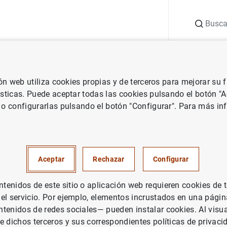
Buscar
uación
Punto de Información
Publicaciones
ión web utiliza cookies propias y de terceros para mejorar su
 Banco Central Europeo
Notas de prensa del Banco Central Europeo
ísticas. Puede aceptar todas las cookies pulsando el botón "
 o configurarlas pulsando el botón "Configurar". Para más in
nanciero consolidado del Euro
il de 2024
Aceptar
Rechazar
Configurar
enidos de este sitio o aplicación web requieren cookies de 
 el servicio. Por ejemplo, elementos incrustados en una pág
tenidos de redes sociales— pueden instalar cookies. Al visua
e dichos terceros y sus correspondientes políticas de privaci