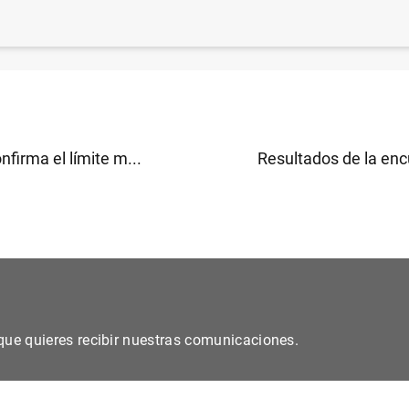
 financiero consolidado del Eurosistema a 12 de abril d
B
)
nfirma el límite m...
Resultados de la enc
s que quieres recibir nuestras comunicaciones.