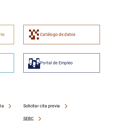
1
2
rio
Catálogo de datos
Portal de Empleo
aña
Solicitar cita previa
SEBC