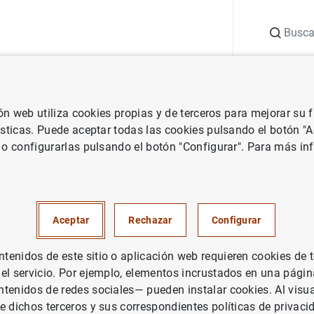
Buscar
uación
Punto de Información
Publicaciones
ión web utiliza cookies propias y de terceros para mejorar su
 Banco Central Europeo
Notas de prensa del Banco Central Europeo
ísticas. Puede aceptar todas las cookies pulsando el botón "
 o configurarlas pulsando el botón "Configurar". Para más in
cas de fondos de inversión de 
Aceptar
Rechazar
Configurar
UACIÓN ECONÓMICA
enidos de este sitio o aplicación web requieren cookies de 
 el servicio. Por ejemplo, elementos incrustados en una pág
PAÑA
tenidos de redes sociales— pueden instalar cookies. Al visua
e dichos terceros y sus correspondientes políticas de privaci