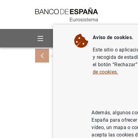
Ir a contenido
Aviso de cookies.
Sobre el Banco
Áreas de act
Este sitio o aplicac
Inicio
Noticias y eventos
Noticias del
y recogida de estad
el botón “Rechazar”
de cookies.
Estadísti
del euro
10/07/2008
SIT
Además, algunos cont
España para ofrecer
ES
vídeo, un mapa o con
acepta las cookies d