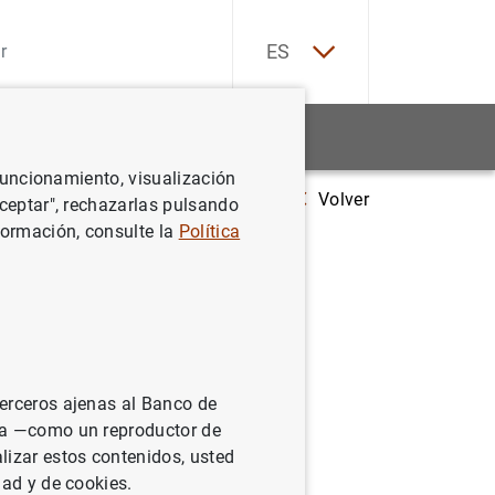
EN
ES
Estadísticas
Noticias y eventos
 funcionamiento, visualización
Volver
Estadísticas de fondos de inversión de la zona del euro
Aceptar", rechazarlas pulsando
formación, consulte la
Política
la zona
terceros ajenas al Banco de
ina —como un reproductor de
lizar estos contenidos, usted
dad y de cookies.