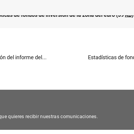
sticas de fondos de inversión de la zona del euro (59
KB
)
ón del informe del...
Estadísticas de fond
s que quieres recibir nuestras comunicaciones.