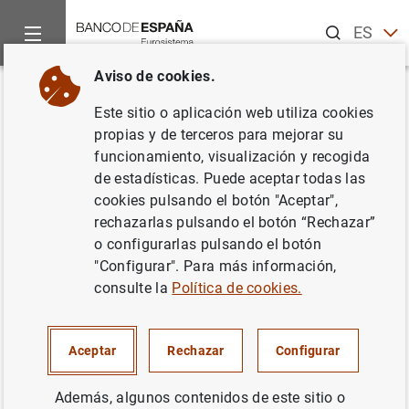
Buscar
ES
EN
Aviso de cookies.
Inicio
Noticias y eventos
Noticias del Banco Central Europeo
Volver
Este sitio o aplicación web utiliza cookies
Estadísticas de los tipos de
propias y de terceros para mejorar su
funcionamiento, visualización y recogida
interés aplicados por las IFM de
de estadísticas. Puede aceptar todas las
la zona del euro (marzo de
cookies pulsando el botón "Aceptar",
rechazarlas pulsando el botón “Rechazar”
2010)
o configurarlas pulsando el botón
"Configurar". Para más información,
05/05/2010
consulte la
Política de cookies.
Aceptar
Rechazar
Configurar
Nota informativa (28
KB
)
Además, algunos contenidos de este sitio o