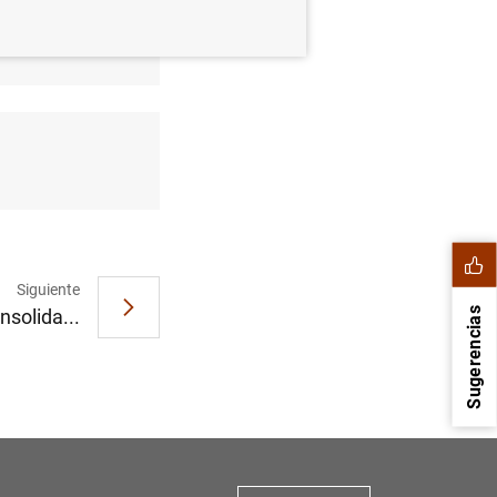
 zona del
Siguiente
nsolida...
Sugerencias