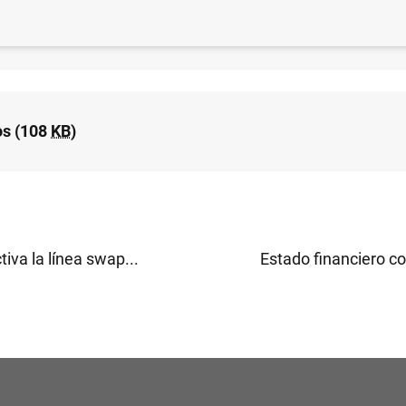
ticas de los tipos de interés aplicados por las IFM de la
abril 2009 (92
KB
)
s (108
KB
)
tiva la línea swap...
Estado financiero co