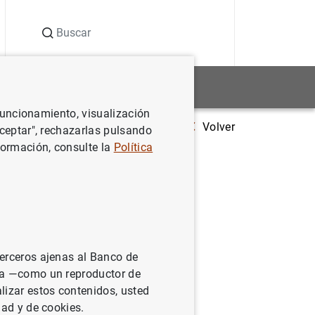
Buscar
Estadísticas
Noticias y eventos
 funcionamiento, visualización
Volver
Estadísticas de los tipos de interés aplicados por las IFM de la zona de
Aceptar", rechazarlas pulsando
formación, consulte la
Política
icados por
terceros ajenas al Banco de
ina —como un reproductor de
lizar estos contenidos, usted
dad y de cookies.