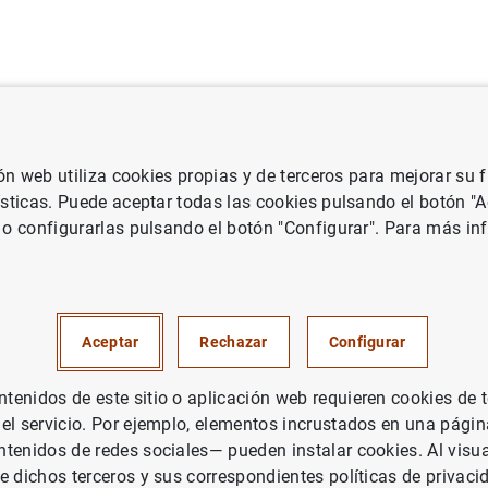
uación
Punto de Información
Publicaciones
ión web utiliza cookies propias y de terceros para mejorar su
 Banco Central Europeo
Notas de prensa del Banco Central Europeo
ísticas. Puede aceptar todas las cookies pulsando el botón "
 o configurarlas pulsando el botón "Configurar". Para más in
cas de los tipos de interés apl
e la zona del euro: abril 2009
Aceptar
Rechazar
Configurar
enidos de este sitio o aplicación web requieren cookies de 
 el servicio. Por ejemplo, elementos incrustados en una pág
tenidos de redes sociales— pueden instalar cookies. Al visua
e dichos terceros y sus correspondientes políticas de privaci