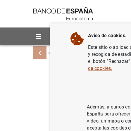
Ir a contenido
Aviso de cookies.
Sobre el Banco
Áreas de act
Este sitio o aplicac
Inicio
Noticias y eventos
Noticias del
y recogida de estad
el botón “Rechazar”
de cookies.
Estadísti
las IFM d
Además, algunos cont
10/06/2009
España para ofrecer
vídeo, un mapa o con
acepta las cookies d