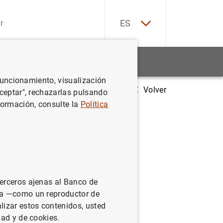
EN
ES
Estadísticas
Noticias y eventos
 funcionamiento, visualización
Volver
Estadísticas de emisiones de valores en la zona del euro: abril de 200
Aceptar", rechazarlas pulsando
formación, consulte la
Política
 la zona
terceros ajenas al Banco de
ina —como un reproductor de
lizar estos contenidos, usted
dad y de cookies.