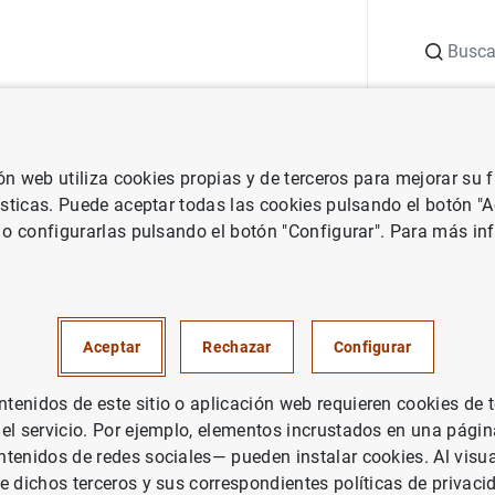
Buscar
uación
Punto de Información
Publicaciones
ión web utiliza cookies propias y de terceros para mejorar su
 Banco Central Europeo
Notas de prensa del Banco Central Europeo
ísticas. Puede aceptar todas las cookies pulsando el botón "
 o configurarlas pulsando el botón "Configurar". Para más in
cas de emisiones de valores en
 abril de 2001
Aceptar
Rechazar
Configurar
enidos de este sitio o aplicación web requieren cookies de 
 el servicio. Por ejemplo, elementos incrustados en una pág
tenidos de redes sociales— pueden instalar cookies. Al visua
e dichos terceros y sus correspondientes políticas de privaci