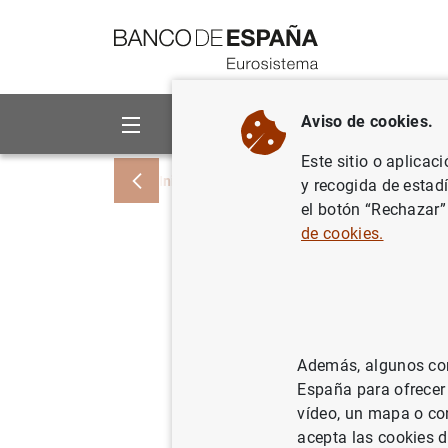
Ir a contenido
Aviso de cookies.
Sobre el Banco
Áreas de act
Este sitio o aplicac
Inicio
Noticias y eventos
Noticias del
y recogida de estad
el botón “Rechazar”
de cookies.
Estadísti
del euro:
Además, algunos cont
22/06/2001
España para ofrecer
vídeo, un mapa o con
acepta las cookies d