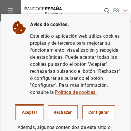
Buscar
ES
EN
Aviso de cookies.
Inicio
Noticias y eventos
Noticias del Banco Central Europeo
Volver
Este sitio o aplicación web utiliza cookies
Estadísticas de los tipos de
propias y de terceros para mejorar su
funcionamiento, visualización y recogida
interés aplicados por las IFM de
de estadísticas. Puede aceptar todas las
la zona del euro: septiembre de
cookies pulsando el botón "Aceptar",
rechazarlas pulsando el botón “Rechazar”
2005
o configurarlas pulsando el botón
"Configurar". Para más información,
15/11/2005
consulte la
Política de cookies.
Aceptar
Rechazar
Configurar
Estadísticas de los tipos de interés
Además, algunos contenidos de este sitio o
aplicados por las IFM de la zona del euro: