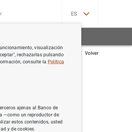
EN
ES
Estadísticas
Noticias y eventos
 funcionamiento, visualización
Volver
Estadísticas de emisiones de valores de la zona del euro: Diciembre 2
Aceptar", rechazarlas pulsando
formación, consulte la
Política
 la zona
terceros ajenas al Banco de
ina —como un reproductor de
lizar estos contenidos, usted
dad y de cookies.