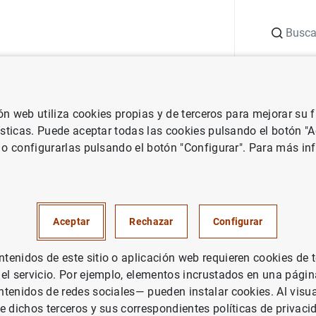
Buscar
uación
Punto de Información
Publicaciones
ión web utiliza cookies propias y de terceros para mejorar su
 Banco Central Europeo
Notas de prensa del Banco Central Europeo
ísticas. Puede aceptar todas las cookies pulsando el botón "
 o configurarlas pulsando el botón "Configurar". Para más in
cas de emisiones de valores de
 Diciembre 2004
Aceptar
Rechazar
Configurar
PAÑA
enidos de este sitio o aplicación web requieren cookies de 
 el servicio. Por ejemplo, elementos incrustados en una pág
UACIÓN ECONÓMICA
tenidos de redes sociales— pueden instalar cookies. Al visua
e dichos terceros y sus correspondientes políticas de privaci