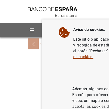
Ir a contenido
Aviso de cookies.
Sobre el Banco
Áreas de act
Este sitio o aplicac
Inicio
Noticias y eventos
Noticias del
y recogida de estad
el botón “Rechazar”
de cookies.
Estadísti
del euro:
18/02/2005
ES
Además, algunos cont
España para ofrecer
SIT
vídeo, un mapa o con
acepta las cookies d