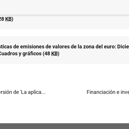
sticas de emisiones de valores de la zona del euro: Dic
28
KB
)
sticas de emisiones de valores de la zona del euro: Dic
Cuadros y gráficos (48
KB
)
sión de 'La aplica...
Financiación e inver