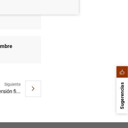
iembre
iembre
Siguiente
Sugerencias
sión fi...