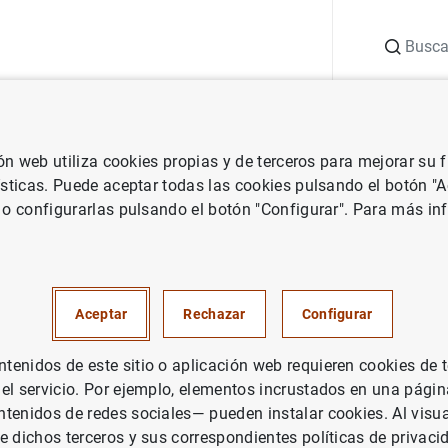
Buscar
uación
Punto de Información
Publicaciones
ión web utiliza cookies propias y de terceros para mejorar su
 Banco Central Europeo
Notas de prensa del Banco Central Europeo
ísticas. Puede aceptar todas las cookies pulsando el botón "
 o configurarlas pulsando el botón "Configurar". Para más in
cas de emisiones de valores en
 junio de 2008.
Aceptar
Rechazar
Configurar
enidos de este sitio o aplicación web requieren cookies de 
 el servicio. Por ejemplo, elementos incrustados en una pág
tenidos de redes sociales— pueden instalar cookies. Al visua
e dichos terceros y sus correspondientes políticas de privaci