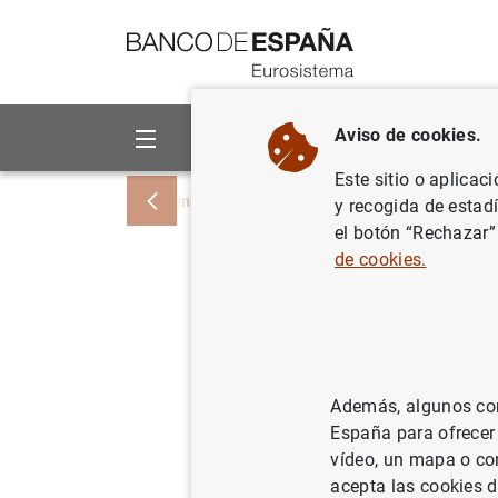
Ir a contenido
Aviso de cookies.
Sobre el Banco
Áreas de act
Este sitio o aplicac
Inicio
Noticias y eventos
Noticias del
y recogida de estad
el botón “Rechazar”
de cookies.
Estadísti
del euro:
Además, algunos cont
15/08/2008
España para ofrecer
vídeo, un mapa o con
acepta las cookies d