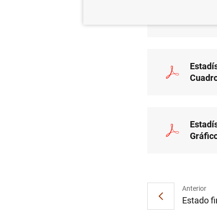
Estadís
(20
KB
Estadís
Cuadro
Estadís
Gráfic
Anterior
Estado fi