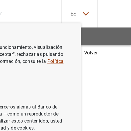
EN
ES
Estadísticas
Noticias y eventos
 funcionamiento, visualización
Volver
Estadísticas de emisiones de valores en la zona del euro: junio de 200
Aceptar", rechazarlas pulsando
formación, consulte la
Política
 la zona
terceros ajenas al Banco de
ina —como un reproductor de
lizar estos contenidos, usted
dad y de cookies.