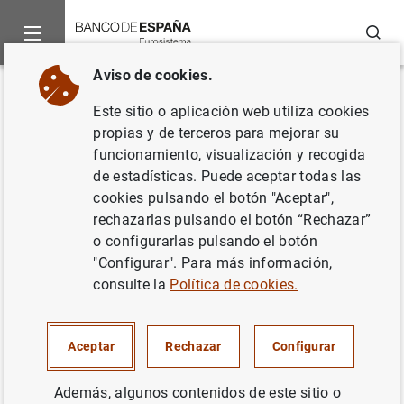
Buscar
Aviso de cookies.
Inicio
Noticias y eventos
Noticias del Banco Central Europeo
Volver
Este sitio o aplicación web utiliza cookies
Estadísticas de emisiones de
propias y de terceros para mejorar su
funcionamiento, visualización y recogida
valores en la zona del euro:
de estadísticas. Puede aceptar todas las
febrero de 2000
cookies pulsando el botón "Aceptar",
rechazarlas pulsando el botón “Rechazar”
o configurarlas pulsando el botón
20/04/2000
"Configurar". Para más información,
consulte la
Política de cookies.
Estadísticas de emisiones de valores en la
Aceptar
Rechazar
Configurar
zona del euro: febrero de 2000. Texto (18
KB
)
Además, algunos contenidos de este sitio o