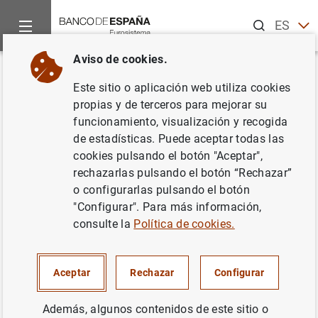
Buscar
ES
EN
Aviso de cookies.
Inicio
Noticias y eventos
Noticias del Banco Central Europeo
Volver
Este sitio o aplicación web utiliza cookies
Estadísticas de emisiones de
propias y de terceros para mejorar su
funcionamiento, visualización y recogida
valores en la zona del euro:
de estadísticas. Puede aceptar todas las
noviembre de 2001
cookies pulsando el botón "Aceptar",
rechazarlas pulsando el botón “Rechazar”
o configurarlas pulsando el botón
24/01/2002
"Configurar". Para más información,
consulte la
Política de cookies.
Estadísticas de emisiones de valores en la
Aceptar
Rechazar
Configurar
zona del euro: noviembre de 2001. Texto
(93
KB
)
Además, algunos contenidos de este sitio o