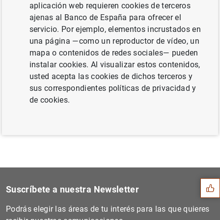
aplicación web requieren cookies de terceros
septiembre de 2011 (203
KB
)
ajenas al Banco de España para ofrecer el
servicio. Por ejemplo, elementos incrustados en
una página —como un reproductor de vídeo, un
mapa o contenidos de redes sociales— pueden
Siguiente
instalar cookies. Al visualizar estos contenidos,
El BCE anuncia detalles sob...
usted acepta las cookies de dichos terceros y
sus correspondientes políticas de privacidad y
de cookies.
Anterior
Estado financiero consolida...
Sugerencia
Suscríbete a nuestra Newsletter
Podrás elegir las áreas de tu interés para las que quieres