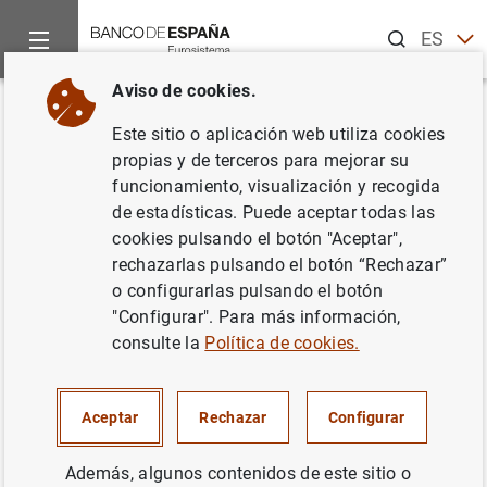
Buscar
ES
EN
Aviso de cookies.
Inicio
Noticias y eventos
Noticias del Banco Central Europeo
Volver
Este sitio o aplicación web utiliza cookies
Estadísticas de los tipos de
propias y de terceros para mejorar su
funcionamiento, visualización y recogida
interés aplicados por las IMF de
de estadísticas. Puede aceptar todas las
la zona del euro: septiembre de
cookies pulsando el botón "Aceptar",
rechazarlas pulsando el botón “Rechazar”
2011
o configurarlas pulsando el botón
"Configurar". Para más información,
03/11/2011
consulte la
Política de cookies.
Aceptar
Rechazar
Configurar
Estadísticas de los tipos de interés
Además, algunos contenidos de este sitio o
aplicados por las IMF de la zona del euro: