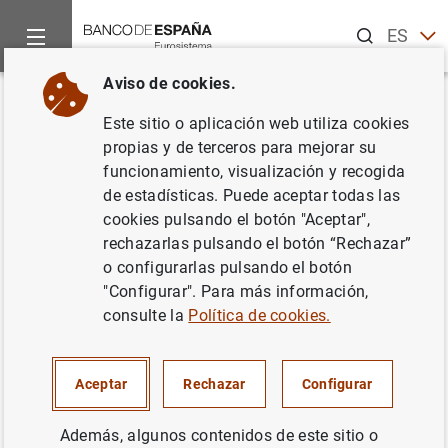
Buscar
ES
EN
Aviso de cookies.
Inicio
Noticias y eventos
Noticias del Banco Central Europeo
Volver
Este sitio o aplicación web utiliza cookies
Estadísticas de los tipos de
propias y de terceros para mejorar su
funcionamiento, visualización y recogida
interés aplicados por las IFM de
de estadísticas. Puede aceptar todas las
la zona del euro: febrero de
cookies pulsando el botón "Aceptar",
rechazarlas pulsando el botón “Rechazar”
2014
o configurarlas pulsando el botón
"Configurar". Para más información,
02/04/2014
consulte la
Política de cookies.
Aceptar
Rechazar
Configurar
Estadísticas de los tipos de interés
Además, algunos contenidos de este sitio o
aplicados por las IFM de la zona del euro: