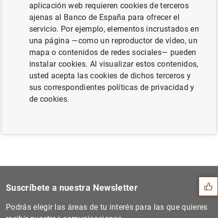
aplicación web requieren cookies de terceros
febrero de 2014 (325
KB
)
ajenas al Banco de España para ofrecer el
servicio. Por ejemplo, elementos incrustados en
una página —como un reproductor de vídeo, un
mapa o contenidos de redes sociales— pueden
Siguiente
instalar cookies. Al visualizar estos contenidos,
Estado financiero consolida...
usted acepta las cookies de dichos terceros y
sus correspondientes políticas de privacidad y
de cookies.
Anterior
Estadísticas sobre empresas...
Sugerencia
Suscríbete a nuestra Newsletter
Podrás elegir las áreas de tu interés para las que quieres