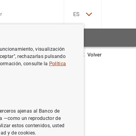
EN
ES
Estadísticas
Noticias y eventos
 funcionamiento, visualización
Volver
Estadísticas de los tipos de interés aplicados por las entidades de cré
Aceptar", rechazarlas pulsando
formación, consulte la
Política
icados por
euro:
terceros ajenas al Banco de
ina —como un reproductor de
lizar estos contenidos, usted
dad y de cookies.