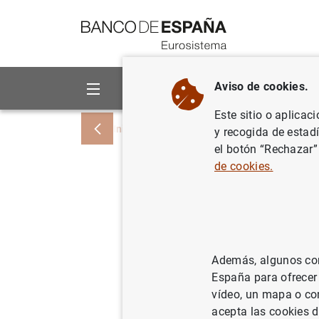
Ir a contenido
Aviso de cookies.
Sobre el Banco
Áreas de act
Este sitio o aplicac
Inicio
Noticias y eventos
Noticias del
y recogida de estad
el botón “Rechazar”
de cookies.
Estadísti
las entid
junio de 
Además, algunos cont
España para ofrecer
31/07/2015
SIT
vídeo, un mapa o con
ES
acepta las cookies d