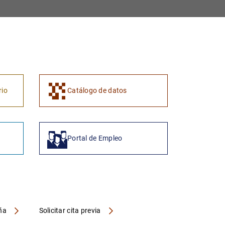
1
2
rio
Catálogo de datos
Portal de Empleo
aña
Solicitar cita previa