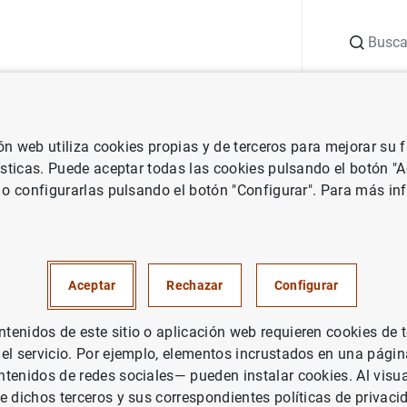
Buscar
uación
Punto de Información
Publicaciones
ión web utiliza cookies propias y de terceros para mejorar su
 Banco Central Europeo
Notas de prensa del Banco Central Europeo
ísticas. Puede aceptar todas las cookies pulsando el botón "
 o configurarlas pulsando el botón "Configurar". Para más in
cas de los tipos de interés apl
ades de crédito de la zona del 
Aceptar
Rechazar
Configurar
2015.
enidos de este sitio o aplicación web requieren cookies de 
 el servicio. Por ejemplo, elementos incrustados en una pág
UACIÓN ECONÓMICA
tenidos de redes sociales— pueden instalar cookies. Al visua
PAÑA
e dichos terceros y sus correspondientes políticas de privaci