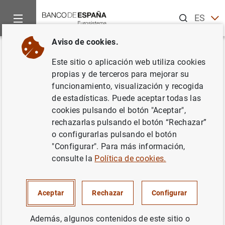
Buscar
ES
EN
Aviso de cookies.
Inicio
Noticias y eventos
Noticias del Banco Central Europeo
Volver
Este sitio o aplicación web utiliza cookies
Estadísticas de fondos de
propias y de terceros para mejorar su
funcionamiento, visualización y recogida
inversión de la zona del euro:
de estadísticas. Puede aceptar todas las
noviembre de 2010
cookies pulsando el botón "Aceptar",
rechazarlas pulsando el botón “Rechazar”
o configurarlas pulsando el botón
24/01/2011
"Configurar". Para más información,
ESPAÑA
consulte la
Política de cookies.
SITUACIÓN ECONÓMICA
Aceptar
Rechazar
Configurar
Además, algunos contenidos de este sitio o