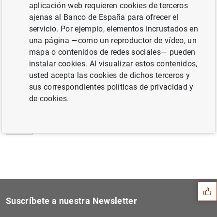
aplicación web requieren cookies de terceros
Estadísticas de fondos de inversión de la
ajenas al Banco de España para ofrecer el
zona del euro: noviembre de 2010 (52
KB
)
servicio. Por ejemplo, elementos incrustados en
una página —como un reproductor de vídeo, un
mapa o contenidos de redes sociales— pueden
instalar cookies. Al visualizar estos contenidos,
usted acepta las cookies de dichos terceros y
Siguiente
Balanza de pagos de la zona...
sus correspondientes políticas de privacidad y
de cookies.
Anterior
Estado financiero consolida...
Sugerencia
Suscríbete a nuestra Newsletter