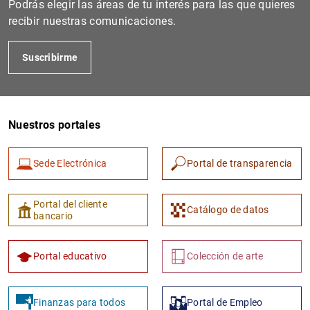
Podrás elegir las áreas de tu interés para las que quieres
recibir nuestras comunicaciones.
Suscribirme
Nuestros portales
Sede Electrónica
Portal de transparencia
1
2
Portal del cliente
Catálogo de datos
bancario
Portal educativo
Colección de arte
Finanzas para todos
Portal de Empleo