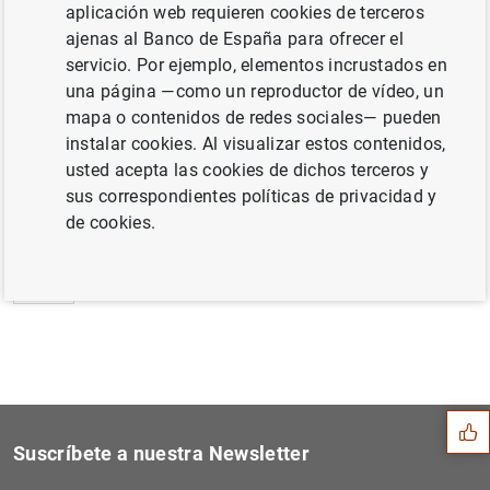
aplicación web requieren cookies de terceros
Estadísticas de emisiones de valores de la
ajenas al Banco de España para ofrecer el
zona del euro: julio de 2021 (215
KB
)
servicio. Por ejemplo, elementos incrustados en
una página —como un reproductor de vídeo, un
mapa o contenidos de redes sociales— pueden
instalar cookies. Al visualizar estos contenidos,
usted acepta las cookies de dichos terceros y
Siguiente
Estado financiero consolida...
sus correspondientes políticas de privacidad y
de cookies.
Anterior
El BCE sanciona a Allied Ir...
Sugerencia
Suscríbete a nuestra Newsletter