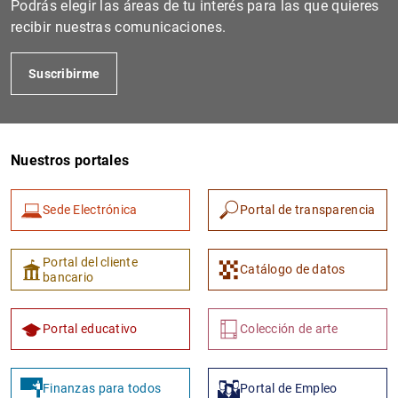
Podrás elegir las áreas de tu interés para las que quieres
recibir nuestras comunicaciones.
Suscribirme
Nuestros portales
Sede Electrónica
Portal de transparencia
1
2
Portal del cliente
Catálogo de datos
bancario
Portal educativo
Colección de arte
Finanzas para todos
Portal de Empleo