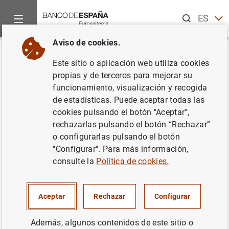
Buscar
ES
EN
Aviso de cookies.
Inicio
Noticias y eventos
Noticias del Banco Central Europeo
Volver
Este sitio o aplicación web utiliza cookies
Estadísticas de emisiones de
propias y de terceros para mejorar su
funcionamiento, visualización y recogida
valores de la zona del euro: julio
de estadísticas. Puede aceptar todas las
de 2021
cookies pulsando el botón "Aceptar",
rechazarlas pulsando el botón “Rechazar”
o configurarlas pulsando el botón
10/09/2021
"Configurar". Para más información,
SITUACIÓN ECONÓMICA
consulte la
Política de cookies.
ESPAÑA
Aceptar
Rechazar
Configurar
Además, algunos contenidos de este sitio o