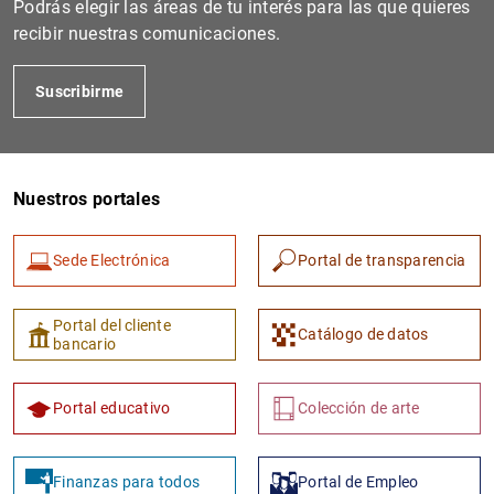
Podrás elegir las áreas de tu interés para las que quieres
recibir nuestras comunicaciones.
Suscribirme
Nuestros portales
Sede Electrónica
Portal de transparencia
1
2
Portal del cliente
Catálogo de datos
bancario
Portal educativo
Colección de arte
Finanzas para todos
Portal de Empleo