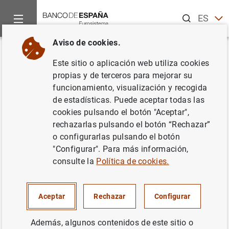
Buscar
ES
EN
Aviso de cookies.
Inicio
Noticias y eventos
Noticias del Banco Central Europeo
Volver
Este sitio o aplicación web utiliza cookies
Estadísticas de emisiones de
propias y de terceros para mejorar su
funcionamiento, visualización y recogida
valores de la zona del euro:
de estadísticas. Puede aceptar todas las
Abril de 2015
cookies pulsando el botón "Aceptar",
rechazarlas pulsando el botón “Rechazar”
o configurarlas pulsando el botón
11/06/2015
"Configurar". Para más información,
SITUACIÓN ECONÓMICA
consulte la
Política de cookies.
ESPAÑA
Aceptar
Rechazar
Configurar
Además, algunos contenidos de este sitio o