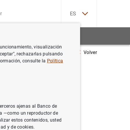
EN
ES
Estadísticas
Noticias y eventos
 funcionamiento, visualización
Volver
Estadísticas de los tipos de interés aplicados por las entidades de cré
Aceptar", rechazarlas pulsando
formación, consulte la
Política
icados por
euro:
terceros ajenas al Banco de
ina —como un reproductor de
lizar estos contenidos, usted
dad y de cookies.