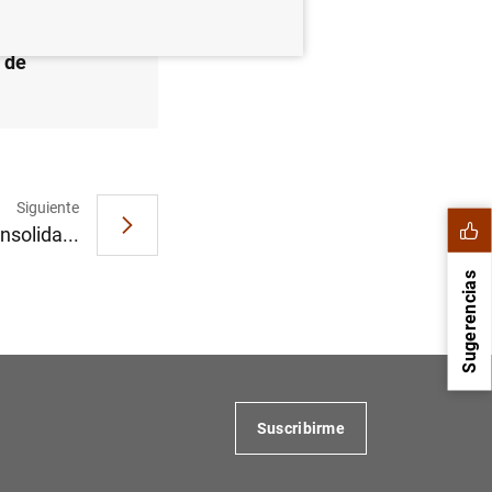
s de
Siguiente
nsolida...
Sugerencias
Suscribirme