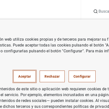
Buscar
uación
Punto de Información
Publicaciones
ión web utiliza cookies propias y de terceros para mejorar su
 Banco Central Europeo
Notas de prensa del Banco Central Europeo
ísticas. Puede aceptar todas las cookies pulsando el botón "
 o configurarlas pulsando el botón "Configurar". Para más in
cas de los tipos de interés apl
ades de crédito de la zona del 
Aceptar
Rechazar
Configurar
e de 2025
enidos de este sitio o aplicación web requieren cookies de 
 el servicio. Por ejemplo, elementos incrustados en una pág
tenidos de redes sociales— pueden instalar cookies. Al visua
e dichos terceros y sus correspondientes políticas de privaci