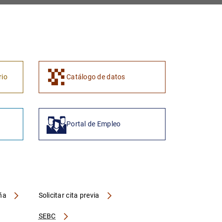
1
2
rio
Catálogo de datos
Portal de Empleo
aña
Solicitar cita previa
SEBC