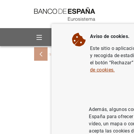
Ir a contenido
Aviso de cookies.
Sobre el Banco
Áreas de act
Este sitio o aplicac
Inicio
Noticias y eventos
Noticias del
y recogida de estad
el botón “Rechazar”
de cookies.
Estadísti
las entid
diciembr
Además, algunos cont
España para ofrecer
04/02/2026
vídeo, un mapa o con
acepta las cookies d