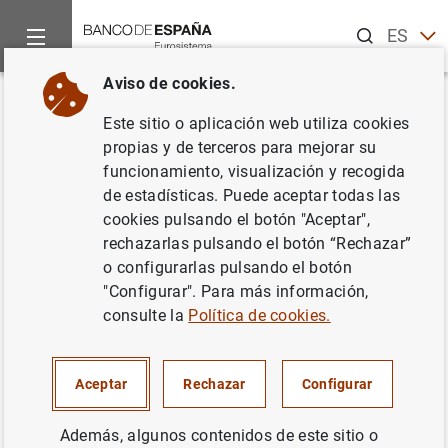
Buscar
ES
EN
Aviso de cookies.
Inicio
Noticias y eventos
Noticias del Banco Central Europeo
Volver
Este sitio o aplicación web utiliza cookies
Estadísticas de los fondos de
propias y de terceros para mejorar su
funcionamiento, visualización y recogida
pensiones de la zona del euro:
de estadísticas. Puede aceptar todas las
primer trimestre de 2023
cookies pulsando el botón "Aceptar",
rechazarlas pulsando el botón “Rechazar”
o configurarlas pulsando el botón
19/06/2023
"Configurar". Para más información,
consulte la
Política de cookies.
Estadísticas de los fondos de pensiones de
Aceptar
Rechazar
Configurar
la zona del euro: primer trimestre de 2023
(264
KB
)
Además, algunos contenidos de este sitio o