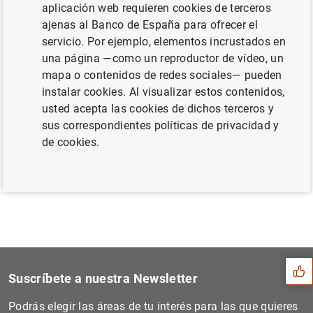
zona del euro: segundo trimestre de 2023
aplicación web requieren cookies de terceros
(260
KB
)
ajenas al Banco de España para ofrecer el
servicio. Por ejemplo, elementos incrustados en
una página —como un reproductor de vídeo, un
mapa o contenidos de redes sociales— pueden
instalar cookies. Al visualizar estos contenidos,
Siguiente
usted acepta las cookies de dichos terceros y
Estado financiero consolida...
sus correspondientes políticas de privacidad y
de cookies.
Anterior
Estadísticas sobre sociedad...
Sugerencia
Suscríbete a nuestra Newsletter
Podrás elegir las áreas de tu interés para las que quieres