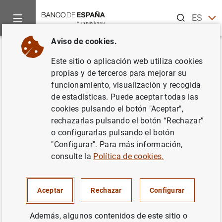
Buscar
ES
EN
Aviso de cookies.
Inicio
Noticias y eventos
Noticias del Banco Central Europeo
Volver
Este sitio o aplicación web utiliza cookies
Estadísticas de fondos de
propias y de terceros para mejorar su
funcionamiento, visualización y recogida
inversión de la zona del euro:
de estadísticas. Puede aceptar todas las
segundo trimestre de 2023
cookies pulsando el botón "Aceptar",
rechazarlas pulsando el botón “Rechazar”
o configurarlas pulsando el botón
17/08/2023
"Configurar". Para más información,
INFORMACIÓN ESTADÍSTICA Y BASES DE DATOS
consulte la
Política de cookies.
Aceptar
Rechazar
Configurar
Estadísticas de fondos de inversión de la
Además, algunos contenidos de este sitio o