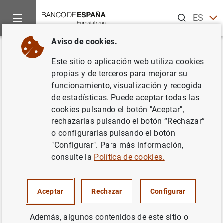
Buscar
ES
EN
Aviso de cookies.
Inicio
Noticias y eventos
Noticias del Banco Central Europeo
Volver
Este sitio o aplicación web utiliza cookies
Enlaces admitidos para la
propias y de terceros para mejorar su
funcionamiento, visualización y recogida
liquidación de operaciones de
de estadísticas. Puede aceptar todas las
crédito en el Eurosistema
cookies pulsando el botón "Aceptar",
rechazarlas pulsando el botón “Rechazar”
o configurarlas pulsando el botón
06/06/2005
"Configurar". Para más información,
consulte la
Política de cookies.
Enlaces admitidos para la liquidación de
Aceptar
Rechazar
Configurar
operaciones de crédito en el Eurosistema
(68
KB
)
Además, algunos contenidos de este sitio o