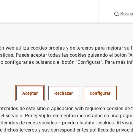
Buscar
uación
Punto de Información
Publicaciones
ión web utiliza cookies propias y de terceros para mejorar su
 Banco Central Europeo
Notas de prensa del Banco Central Europeo
ísticas. Puede aceptar todas las cookies pulsando el botón "
 o configurarlas pulsando el botón "Configurar". Para más in
 Internacional Carlomagno de
 se concederá al euro
Aceptar
Rechazar
Configurar
enidos de este sitio o aplicación web requieren cookies de 
 el servicio. Por ejemplo, elementos incrustados en una pág
tenidos de redes sociales— pueden instalar cookies. Al visua
e dichos terceros y sus correspondientes políticas de privaci