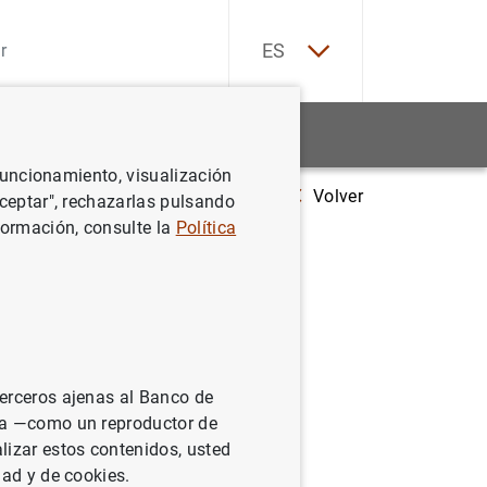
EN
ES
Estadísticas
Noticias y eventos
 funcionamiento, visualización
Volver
El Premio Internacional Carlomagno de Aquisgrán se concederá al eu
Aceptar", rechazarlas pulsando
formación, consulte la
Política
terceros ajenas al Banco de
ina —como un reproductor de
lizar estos contenidos, usted
dad y de cookies.