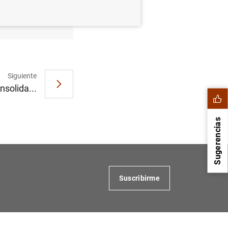
á al euro
Siguiente
nsolida...
Sugerencias
Suscribirme