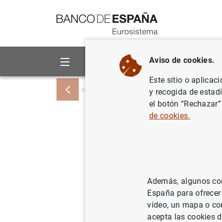
Ir a contenido
Aviso de cookies.
Sobre el Banco
Áreas de act
Este sitio o aplicac
Inicio
Noticias y eventos
Noticias del
y recogida de estad
el botón “Rechazar”
de cookies.
El Premio
Aquisgrán
Además, algunos cont
18/01/2002
España para ofrecer
vídeo, un mapa o con
acepta las cookies d