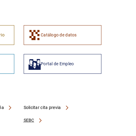
1
2
rio
Catálogo de datos
Portal de Empleo
aña
Solicitar cita previa
SEBC