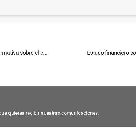
mio Internacional Carlomagno de Aquisgrán se conceder
)
rmativa sobre el c...
Estado financiero co
s que quieres recibir nuestras comunicaciones.