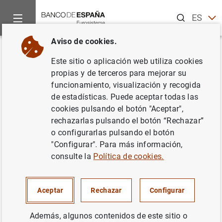
Buscar
ES
EN
Aviso de cookies.
Inicio
Noticias y eventos
Noticias del Banco Central Europeo
Volver
Este sitio o aplicación web utiliza cookies
El BCE anuncia los detalles
propias y de terceros para mejorar su
funcionamiento, visualización y recogida
operativos de los programas de
de estadísticas. Puede aceptar todas las
compras de bonos de
cookies pulsando el botón "Aceptar",
rechazarlas pulsando el botón “Rechazar”
titulización de activos y de
o configurarlas pulsando el botón
bonos garantizados
"Configurar". Para más información,
consulte la
Política de cookies.
02/10/2014
Aceptar
Rechazar
Configurar
Además, algunos contenidos de este sitio o