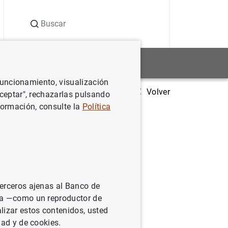
Buscar
Estadísticas
Noticias y eventos
 funcionamiento, visualización
Volver
El Banco Central Europeo adopta un dictamen sobre la convocatoria
Aceptar", rechazarlas pulsando
formación, consulte la
Política
ctamen
ia
terceros ajenas al Banco de
ina —como un reproductor de
lizar estos contenidos, usted
dad y de cookies.