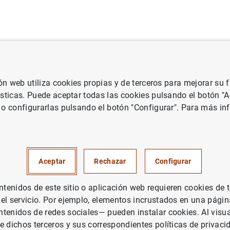
uación
Punto de Información
Publicaciones
ión web utiliza cookies propias y de terceros para mejorar su
 Banco Central Europeo
Notas de prensa del Banco Central Europeo
ísticas. Puede aceptar todas las cookies pulsando el botón "
 o configurarlas pulsando el botón "Configurar". Para más in
Central Europeo adopta un di
convocatoria de una Conferenc
Aceptar
Rechazar
Configurar
ernamental
enidos de este sitio o aplicación web requieren cookies de 
 el servicio. Por ejemplo, elementos incrustados en una pág
tenidos de redes sociales— pueden instalar cookies. Al visua
e dichos terceros y sus correspondientes políticas de privaci