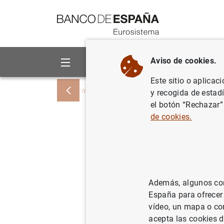
Ir a contenido
Aviso de cookies.
Sobre el Banco
Áreas de act
Este sitio o aplicac
Inicio
Noticias y eventos
Noticias del
y recogida de estad
el botón “Rechazar”
de cookies.
El Banco 
sobre la 
Intergub
Además, algunos cont
España para ofrecer
05/07/2007
vídeo, un mapa o con
acepta las cookies d