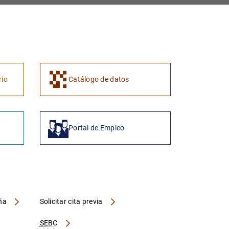
1
2
rio
Catálogo de datos
Portal de Empleo
aña
Solicitar cita previa
SEBC