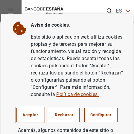
Buscar
ES
EN
Aviso de cookies.
Inicio
Noticias y eventos
Noticias del Banco Central Europeo
Volver
Este sitio o aplicación web utiliza cookies
El número de billetes en euros
propias y de terceros para mejorar su
funcionamiento, visualización y recogida
falsos sigue siendo bajo en
de estadísticas. Puede aceptar todas las
2024
cookies pulsando el botón "Aceptar",
rechazarlas pulsando el botón “Rechazar”
o configurarlas pulsando el botón
21/02/2025
"Configurar". Para más información,
EFECTIVO, MONEDAS Y BILLETES
consulte la
Política de cookies.
Aceptar
Rechazar
Configurar
Los 554.000 billetes en euros falsos retirados en
Además, algunos contenidos de este sitio o
2024 representaban, en términos históricos, una