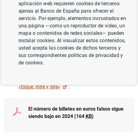
aplicación web requieren cookies de terceros
pequeña proporción del total de billetes en
ajenas al Banco de España para ofrecer el
circulación.
servicio. Por ejemplo, elementos incrustados en
una página —como un reproductor de vídeo, un
Los billetes de 20€ y 50€ fueron los más falsificados,
mapa o contenidos de redes sociales— pueden
representando más del 75 % del total de los billetes
instalar cookies. Al visualizar estos contenidos,
falsos retirados.
usted acepta las cookies de dichos terceros y
sus correspondientes políticas de privacidad y
Los billetes en euros continúan siendo un medio de
de cookies.
pago seguro y fiable.
Su autenticidad puede comprobarse con el método
«toque, mire y gire»
.
El número de billetes en euros falsos sigue
siendo bajo en 2024 (164
KB
)