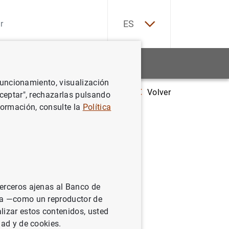
EN
ES
Estadísticas
Noticias y eventos
 funcionamiento, visualización
Volver
El BCE inicia una consulta sobre la gobernanza y la gestión del riesg
Aceptar", rechazarlas pulsando
formación, consulte la
Política
ernanza y
terceros ajenas al Banco de
ina —como un reproductor de
lizar estos contenidos, usted
dad y de cookies.