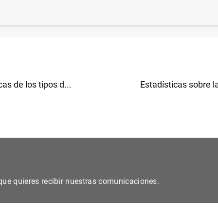
inicia una consulta sobre la gobernanza y la gestión del
parte (43
KB
)
cas de los tipos d...
Estadísticas sobre l
s que quieres recibir nuestras comunicaciones.