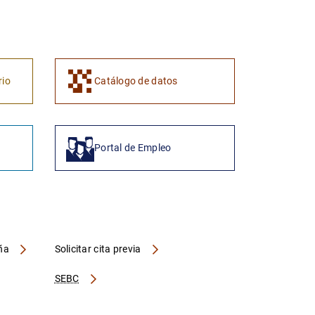
1
2
rio
Catálogo de datos
Portal de Empleo
aña
Solicitar cita previa
SEBC