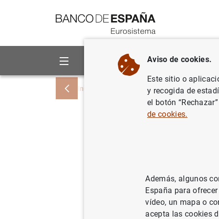
Ir a contenido
Aviso de cookies.
Sobre el Banco
Áreas de act
Este sitio o aplicac
Inicio
Noticias y eventos
Noticias del
y recogida de estad
el botón “Rechazar”
de cookies.
El BCE in
la gestió
Además, algunos cont
02/06/2023
España para ofrecer
vídeo, un mapa o con
acepta las cookies d