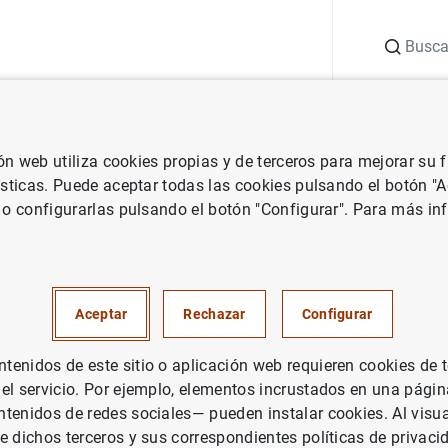
Buscar
uación
Punto de Información
Publicaciones
ión web utiliza cookies propias y de terceros para mejorar su
 Banco Central Europeo
Notas de prensa del Banco Central Europeo
ísticas. Puede aceptar todas las cookies pulsando el botón "
 o configurarlas pulsando el botón "Configurar". Para más in
icia una consulta sobre la gob
n del riesgo de contraparte
Aceptar
Rechazar
Configurar
enidos de este sitio o aplicación web requieren cookies de 
 el servicio. Por ejemplo, elementos incrustados en una pág
tenidos de redes sociales— pueden instalar cookies. Al visua
e dichos terceros y sus correspondientes políticas de privaci