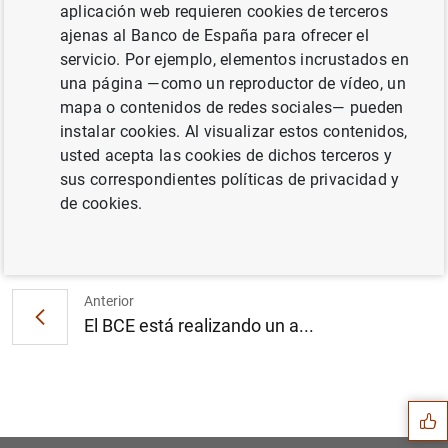
aplicación web requieren cookies de terceros
ajenas al Banco de España para ofrecer el
El BCE reinstaura la exención relativa a la
servicio. Por ejemplo, elementos incrustados en
admisión de la deuda griega como activo de
una página —como un reproductor de vídeo, un
garantía en las operaciones de política
mapa o contenidos de redes sociales— pueden
monetaria del Eurosistema (273
KB
)
instalar cookies. Al visualizar estos contenidos,
usted acepta las cookies de dichos terceros y
sus correspondientes políticas de privacidad y
de cookies.
Siguiente
El Banco Central Europeo ab...
Anterior
El BCE está realizando un a...
Sugerencia