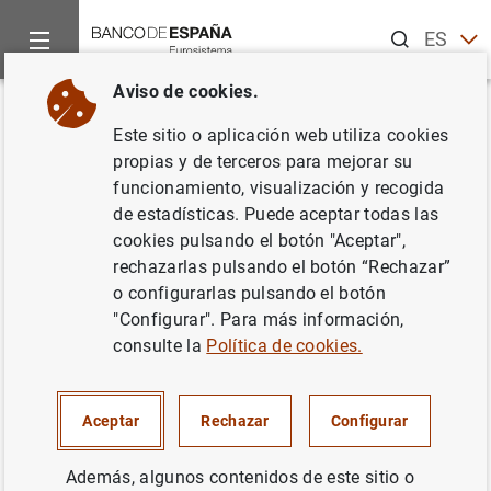
Buscar
ES
EN
Aviso de cookies.
Inicio
Noticias y eventos
Noticias del Banco Central Europeo
Volver
Este sitio o aplicación web utiliza cookies
El BCE reinstaura la exención
propias y de terceros para mejorar su
funcionamiento, visualización y recogida
relativa a la admisión de la
de estadísticas. Puede aceptar todas las
deuda griega como activo de
cookies pulsando el botón "Aceptar",
rechazarlas pulsando el botón “Rechazar”
garantía en las operaciones de
o configurarlas pulsando el botón
política monetaria del
"Configurar". Para más información,
consulte la
Política de cookies.
Eurosistema
22/06/2016
Aceptar
Rechazar
Configurar
Además, algunos contenidos de este sitio o