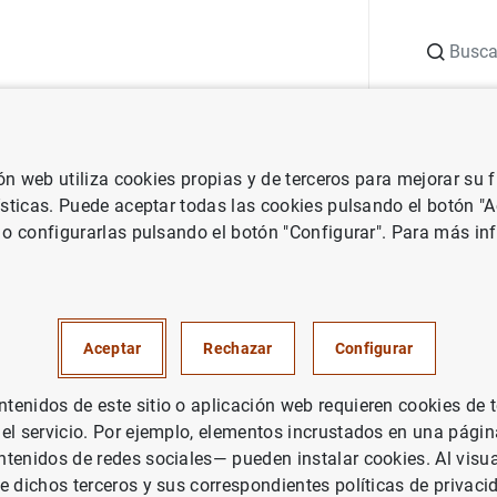
Buscar
uación
Punto de Información
Publicaciones
ión web utiliza cookies propias y de terceros para mejorar su
 Banco Central Europeo
Notas de prensa del Banco Central Europeo
ísticas. Puede aceptar todas las cookies pulsando el botón "
 o configurarlas pulsando el botón "Configurar". Para más in
blica las estadísticas supervi
sector bancario relativas a las
Aceptar
Rechazar
Configurar
tivas correspondientes al seg
enidos de este sitio o aplicación web requieren cookies de 
 de 2023
 el servicio. Por ejemplo, elementos incrustados en una pág
tenidos de redes sociales— pueden instalar cookies. Al visua
e dichos terceros y sus correspondientes políticas de privaci