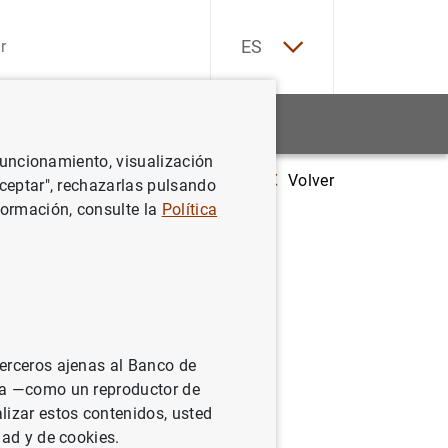
EN
ES
Estadísticas
Noticias y eventos
 funcionamiento, visualización
Volver
El BCE publica las estadísticas supervisoras sobre el sector bancario
Aceptar", rechazarlas pulsando
formación, consulte la
Política
soras
 entidades
undo
terceros ajenas al Banco de
ina —como un reproductor de
lizar estos contenidos, usted
dad y de cookies.