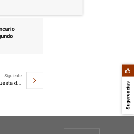
ancario
egundo
Siguiente
uesta d...
Sugerencias