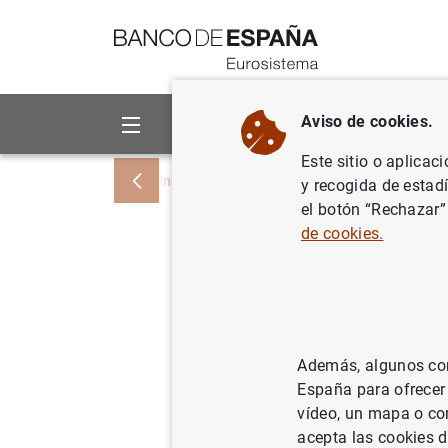
Ir a contenido
Aviso de cookies.
Sobre el Banco
Áreas de act
Este sitio o aplicac
Inicio
Noticias y eventos
Noticias del
y recogida de estad
el botón “Rechazar”
de cookies.
El BCE pu
sobre el 
significa
Además, algunos cont
trimestre
España para ofrecer
vídeo, un mapa o con
acepta las cookies d
09/10/2023