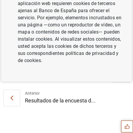
aplicación web requieren cookies de terceros
ajenas al Banco de España para ofrecer el
El BCE ha decidido las modalidades
servicio. Por ejemplo, elementos incrustados en
detalladas para reducir las tenencias de
una página —como un reproductor de vídeo, un
valores en el marco del programa de
mapa o contenidos de redes sociales— pueden
compras de activos (95
KB
)
instalar cookies. Al visualizar estos contenidos,
usted acepta las cookies de dichos terceros y
sus correspondientes políticas de privacidad y
de cookies.
Siguiente
Estadísticas de los tipos d...
Anterior
Resultados de la encuesta d...
Sugerencia