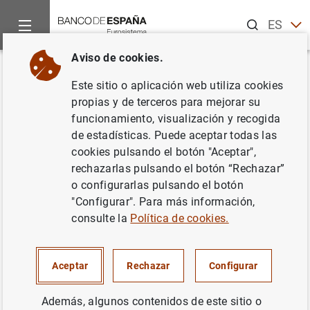
Buscar
ES
EN
Aviso de cookies.
Inicio
Noticias y eventos
Noticias del Banco Central Europeo
Volver
Este sitio o aplicación web utiliza cookies
El BCE ha decidido las
propias y de terceros para mejorar su
funcionamiento, visualización y recogida
modalidades detalladas para
de estadísticas. Puede aceptar todas las
reducir las tenencias de valores
cookies pulsando el botón "Aceptar",
rechazarlas pulsando el botón “Rechazar”
en el marco del programa de
o configurarlas pulsando el botón
compras de activos
"Configurar". Para más información,
consulte la
Política de cookies.
02/02/2023
Aceptar
Rechazar
Configurar
POLÍTICA MONETARIA
Además, algunos contenidos de este sitio o