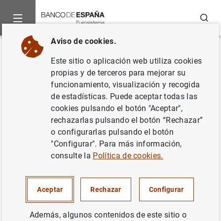
Buscar
Aviso de cookies.
Inicio
Noticias y eventos
Noticias del Banco Central Europeo
Volver
Este sitio o aplicación web utiliza cookies
Decisiones de política
propias y de terceros para mejorar su
funcionamiento, visualización y recogida
monetaria
de estadísticas. Puede aceptar todas las
cookies pulsando el botón "Aceptar",
30/11/2000
rechazarlas pulsando el botón “Rechazar”
o configurarlas pulsando el botón
"Configurar". Para más información,
consulte la
Política de cookies.
Decisiones de política monetaria (11
KB
)
Aceptar
Rechazar
Configurar
Además, algunos contenidos de este sitio o