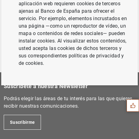
aplicación web requieren cookies de terceros
Siguiente
ajenas al Banco de España para ofrecer el
Estado financiero consolida...
servicio. Por ejemplo, elementos incrustados en
una página —como un reproductor de vídeo, un
Anterior
mapa o contenidos de redes sociales— pueden
Publicación de la versión r...
instalar cookies. Al visualizar estos contenidos,
usted acepta las cookies de dichos terceros y
sus correspondientes políticas de privacidad y
de cookies.
Sugerencia
Suscríbete a nuestra Newsletter
Podrás elegir las áreas de tu interés para las que quieres
recibir nuestras comunicaciones.
Suscribirme