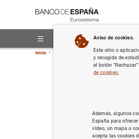
Ir a contenido
Aviso de cookies.
Sobre el Banco
Áreas de act
Este sitio o aplicac
Inicio
Noticias y eventos
Noticias del Banco 
y recogida de estad
el botón “Rechazar”
Decisione
de cookies.
02/11/2000
Además, algunos cont
España para ofrecer
Decisi
vídeo, un mapa o con
acepta las cookies d