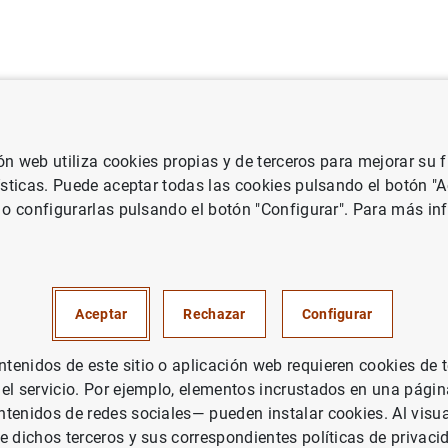
uación
Punto de Información
Publicaciones
ión web utiliza cookies propias y de terceros para mejorar su
Central Europeo
Notas de prensa del Banco Central Europeo
Dec
ísticas. Puede aceptar todas las cookies pulsando el botón "
 o configurarlas pulsando el botón "Configurar". Para más in
s de política monetaria
Aceptar
Rechazar
Configurar
enidos de este sitio o aplicación web requieren cookies de 
 el servicio. Por ejemplo, elementos incrustados en una pág
ones de política monetaria (11
KB
)
tenidos de redes sociales— pueden instalar cookies. Al visua
e dichos terceros y sus correspondientes políticas de privaci