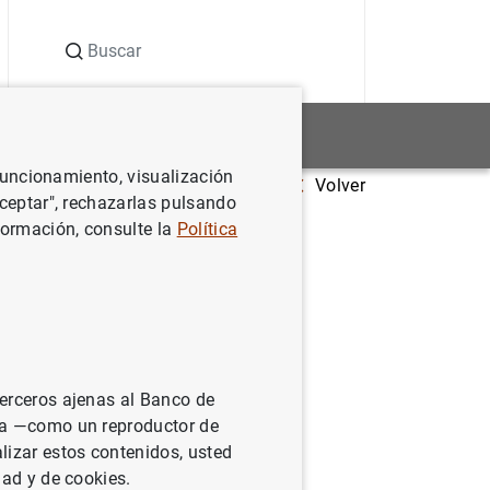
Buscar
Estadísticas
Noticias y eventos
 funcionamiento, visualización
Volver
isiones de política monetaria
Aceptar", rechazarlas pulsando
formación, consulte la
Política
terceros ajenas al Banco de
ina —como un reproductor de
lizar estos contenidos, usted
dad y de cookies.