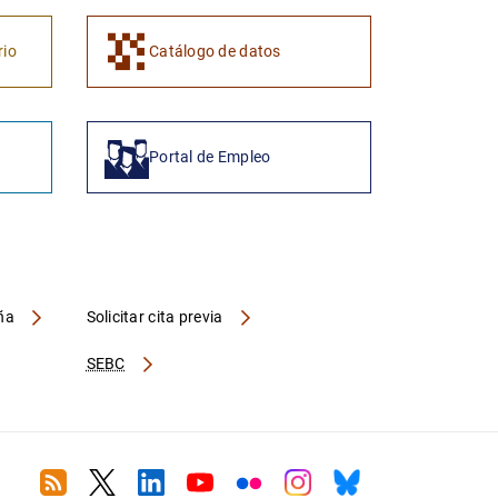
1
2
rio
Catálogo de datos
Portal de Empleo
aña
Solicitar cita previa
SEBC
RSS
Twitter
Linkedin
Youtube
Flickr
Instagram
Bluesky