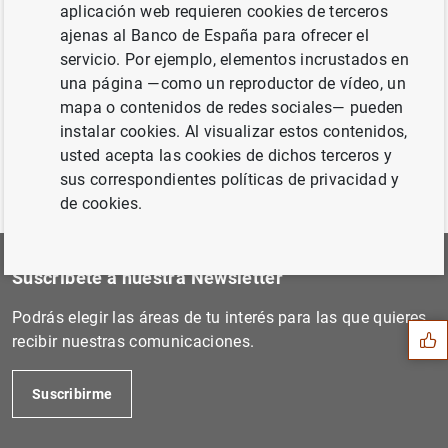
aplicación web requieren cookies de terceros
Siguiente
ajenas al Banco de España para ofrecer el
Estado financiero consolida...
servicio. Por ejemplo, elementos incrustados en
una página —como un reproductor de vídeo, un
Anterior
mapa o contenidos de redes sociales— pueden
La política del Eurosistema...
instalar cookies. Al visualizar estos contenidos,
usted acepta las cookies de dichos terceros y
sus correspondientes políticas de privacidad y
de cookies.
Sugerencia
Suscríbete a nuestra Newsletter
Podrás elegir las áreas de tu interés para las que quieres
recibir nuestras comunicaciones.
Suscribirme