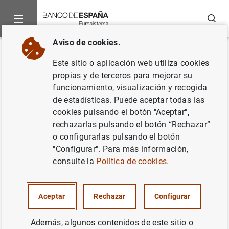
Buscar
Aviso de cookies.
Inicio
Noticias y eventos
Noticias del Banco Central Europeo
Volver
Este sitio o aplicación web utiliza cookies
Decisiones de política
propias y de terceros para mejorar su
funcionamiento, visualización y recogida
monetaria
de estadísticas. Puede aceptar todas las
cookies pulsando el botón "Aceptar",
27/09/2001
rechazarlas pulsando el botón “Rechazar”
o configurarlas pulsando el botón
"Configurar". Para más información,
consulte la
Política de cookies.
Decisiones de política monetaria (8
KB
)
Aceptar
Rechazar
Configurar
Además, algunos contenidos de este sitio o