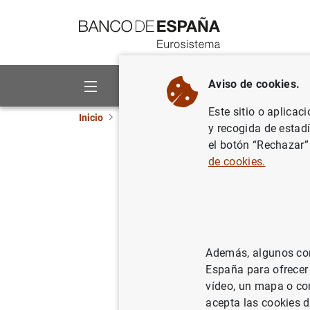
Ir a contenido
Aviso de cookies.
Sobre el Banco
Áreas de act
Este sitio o aplicac
Inicio
Noticias y eventos
Noticias del Banco 
y recogida de estad
el botón “Rechazar”
Decisione
de cookies.
03/06/2004
Además, algunos cont
España para ofrecer
Decisi
vídeo, un mapa o con
acepta las cookies d