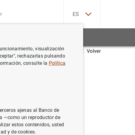
EN
ES
Estadísticas
Noticias y eventos
 funcionamiento, visualización
Volver
isiones de Política Monetaria
Aceptar", rechazarlas pulsando
formación, consulte la
Política
terceros ajenas al Banco de
ina —como un reproductor de
lizar estos contenidos, usted
dad y de cookies.