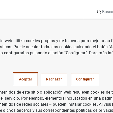
Buscar
uación
Punto de Información
Publicaciones
ión web utiliza cookies propias y de terceros para mejorar su
Central Europeo
Notas de prensa del Banco Central Europeo
Dec
ísticas. Puede aceptar todas las cookies pulsando el botón "
 o configurarlas pulsando el botón "Configurar". Para más in
s de Política Monetaria
Aceptar
Rechazar
Configurar
enidos de este sitio o aplicación web requieren cookies de 
 el servicio. Por ejemplo, elementos incrustados en una pág
ones de política monetaria (39
KB
)
tenidos de redes sociales— pueden instalar cookies. Al visua
e dichos terceros y sus correspondientes políticas de privaci