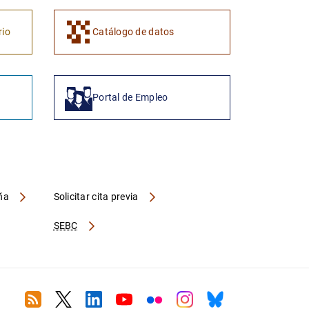
1
2
rio
Catálogo de datos
Portal de Empleo
aña
Solicitar cita previa
SEBC
RSS
Twitter
Linkedin
Youtube
Flickr
Instagram
Bluesky