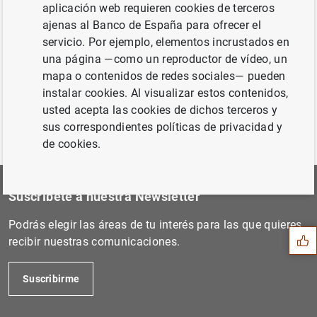
aplicación web requieren cookies de terceros
Siguiente
ajenas al Banco de España para ofrecer el
Estado financiero consolida...
servicio. Por ejemplo, elementos incrustados en
una página —como un reproductor de vídeo, un
Anterior
mapa o contenidos de redes sociales— pueden
Publicación del libro 'The...
instalar cookies. Al visualizar estos contenidos,
usted acepta las cookies de dichos terceros y
sus correspondientes políticas de privacidad y
de cookies.
Sugerencia
Suscríbete a nuestra Newsletter
Podrás elegir las áreas de tu interés para las que quieres
recibir nuestras comunicaciones.
Suscribirme