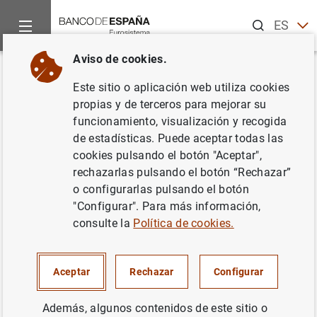
Buscar
ES
EN
Aviso de cookies.
Inicio
Noticias y eventos
Noticias del Banco Central Europeo
Volver
Este sitio o aplicación web utiliza cookies
Decisiones de Política
propias y de terceros para mejorar su
funcionamiento, visualización y recogida
Monetaria
de estadísticas. Puede aceptar todas las
cookies pulsando el botón "Aceptar",
01/07/2004
rechazarlas pulsando el botón “Rechazar”
o configurarlas pulsando el botón
"Configurar". Para más información,
consulte la
Política de cookies.
Decisiones de política monetaria (39
KB
)
Aceptar
Rechazar
Configurar
Además, algunos contenidos de este sitio o