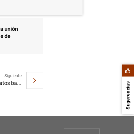
la unión
es de
Siguiente
atos ba...
Sugerencias