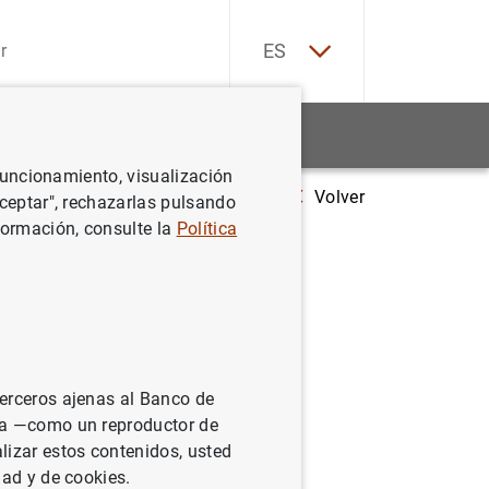
EN
ES
Estadísticas
Noticias y eventos
 funcionamiento, visualización
Volver
Comunicado del Consejo de Gobierno sobre el tratamiento de la unió
Aceptar", rechazarlas pulsando
formación, consulte la
Política
bre el
a en la
s de
terceros ajenas al Banco de
ina —como un reproductor de
lizar estos contenidos, usted
dad y de cookies.