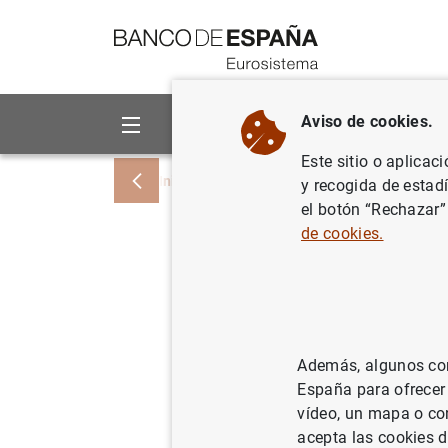
Ir a contenido
Aviso de cookies.
Sobre el Banco
Áreas de act
Este sitio o aplicac
Inicio
Noticias y eventos
Noticias del
y recogida de estad
el botón “Rechazar”
de cookies.
Comunicad
tratamien
metodolog
Además, algunos cont
importanc
España para ofrecer
vídeo, un mapa o con
acepta las cookies d
27/06/2022