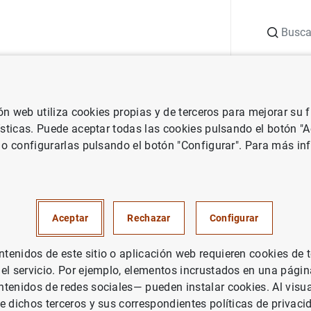
Buscar
uación
Punto de Información
Publicaciones
ión web utiliza cookies propias y de terceros para mejorar su
 Banco Central Europeo
Notas de prensa del Banco Central Europeo
ísticas. Puede aceptar todas las cookies pulsando el botón "
 o configurarlas pulsando el botón "Configurar". Para más in
o del Consejo de Gobierno so
to de la unión bancaria europe
Aceptar
Rechazar
Configurar
ía de evaluación de entidade
enidos de este sitio o aplicación web requieren cookies de 
ia sistémica mundial
 el servicio. Por ejemplo, elementos incrustados en una pág
tenidos de redes sociales— pueden instalar cookies. Al visua
e dichos terceros y sus correspondientes políticas de privaci