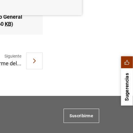
o General
60
KB
)
Siguiente
rme del...
Sugerencias
Suscribirme