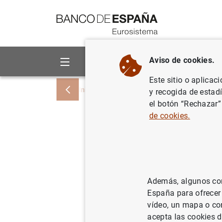
Ir a contenido
Aviso de cookies.
Sobre el Banco
Áreas de act
Este sitio o aplicac
Inicio
Noticias y eventos
Noticias del
y recogida de estad
el botón “Rechazar”
de cookies.
Calendari
y del Con
conferenc
Además, algunos cont
España para ofrecer
02/06/2006
vídeo, un mapa o con
acepta las cookies d