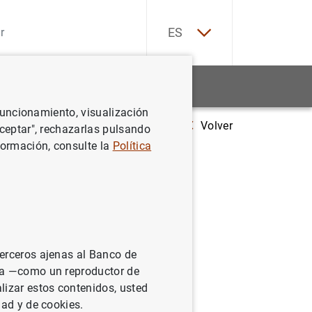
EN
ES
Estadísticas
Noticias y eventos
 funcionamiento, visualización
Volver
Calendario de reuniones del Consejo de Gobierno y del Consejo Genera
Aceptar", rechazarlas pulsando
formación, consulte la
Política
e Gobierno
 2007
terceros ajenas al Banco de
ina —como un reproductor de
lizar estos contenidos, usted
dad y de cookies.