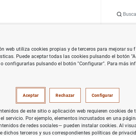
Buscar
uación
Punto de Información
Publicaciones
ión web utiliza cookies propias y de terceros para mejorar su
 Banco Central Europeo
Notas de prensa del Banco Central Europeo
ísticas. Puede aceptar todas las cookies pulsando el botón "
 o configurarlas pulsando el botón "Configurar". Para más in
o de reuniones del Consejo d
sejo General del BCE y de las
Aceptar
Rechazar
Configurar
ias de prensa respectivas en
enidos de este sitio o aplicación web requieren cookies de 
 el servicio. Por ejemplo, elementos incrustados en una pág
tenidos de redes sociales— pueden instalar cookies. Al visua
e dichos terceros y sus correspondientes políticas de privaci