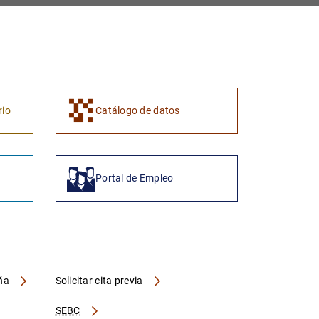
1
2
rio
Catálogo de datos
Portal de Empleo
aña
Solicitar cita previa
SEBC