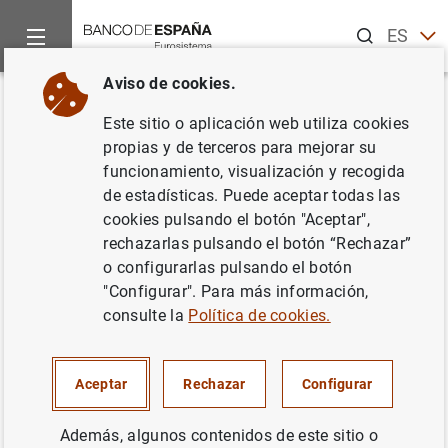
Buscar
ES
EN
Aviso de cookies.
Inicio
Noticias y eventos
Noticias del Banco Central Europeo
Volver
Este sitio o aplicación web utiliza cookies
El BCE nombra a Roberto
propias y de terceros para mejorar su
funcionamiento, visualización y recogida
Schiavi director general de
de estadísticas. Puede aceptar todas las
Presupuesto y Finanzas
cookies pulsando el botón "Aceptar",
rechazarlas pulsando el botón “Rechazar”
o configurarlas pulsando el botón
04/02/2016
"Configurar". Para más información,
consulte la
Política de cookies.
El BCE nombra a Roberto Schiavi director
Aceptar
Rechazar
Configurar
general de Presupuesto y Finanzas (40
KB
)
Además, algunos contenidos de este sitio o