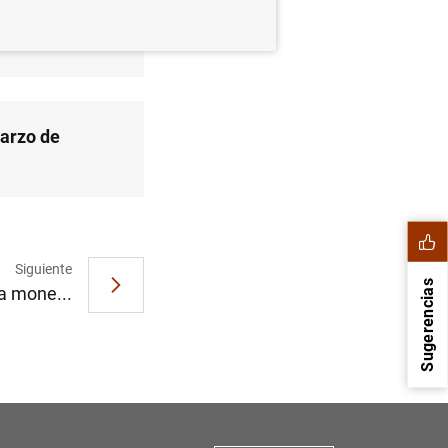
marzo de
marzo de
Siguiente
Sugerencias
ca mone...