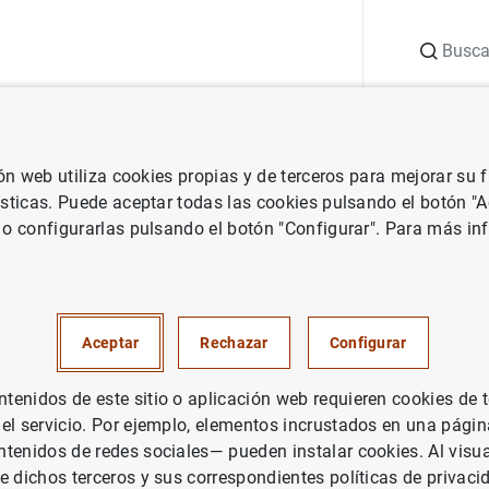
Buscar
uación
Punto de Información
Publicaciones
ión web utiliza cookies propias y de terceros para mejorar su
 Banco Central Europeo
Notas de prensa del Banco Central Europeo
ísticas. Puede aceptar todas las cookies pulsando el botón "
 o configurarlas pulsando el botón "Configurar". Para más in
e pagos de la zona del euro (
en marzo de 2000)
Aceptar
Rechazar
Configurar
enidos de este sitio o aplicación web requieren cookies de 
 el servicio. Por ejemplo, elementos incrustados en una pág
tenidos de redes sociales— pueden instalar cookies. Al visua
e dichos terceros y sus correspondientes políticas de privaci