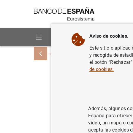
Ir a contenido
Aviso de cookies.
Sobre el Banco
Áreas de act
Este sitio o aplicac
Inicio
Noticias y eventos
Noticias del
y recogida de estad
el botón “Rechazar”
de cookies.
Balanza d
mensual 
Además, algunos cont
29/05/2000
España para ofrecer
vídeo, un mapa o con
acepta las cookies d