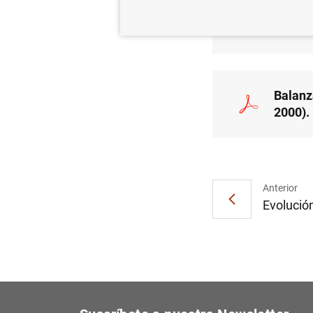
Balanz
2000).
Balanz
2000).
Anterior
Evolución