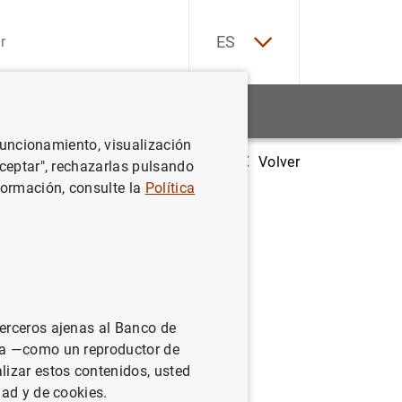
EN
ES
Estadísticas
Noticias y eventos
 funcionamiento, visualización
Volver
Balanza de pagos de la zona del euro (evolución mensual en marzo d
Aceptar", rechazarlas pulsando
formación, consulte la
Política
evolución
terceros ajenas al Banco de
ina —como un reproductor de
lizar estos contenidos, usted
dad y de cookies.