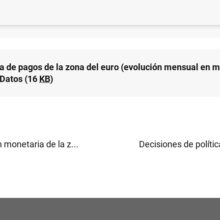
a de pagos de la zona del euro (evolución mensual en 
 Texto (20
KB
)
a de pagos de la zona del euro (evolución mensual en 
 Datos (16
KB
)
 monetaria de la z...
Decisiones de políti