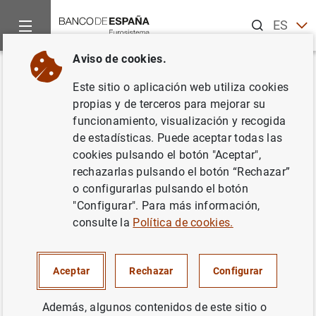
Buscar
ES
EN
Aviso de cookies.
Inicio
Noticias y eventos
Noticias del Banco Central Europeo
Volver
Este sitio o aplicación web utiliza cookies
Balanza de pagos de la zona del
propias y de terceros para mejorar su
funcionamiento, visualización y recogida
euro (evolución mensual en
de estadísticas. Puede aceptar todas las
octubre de 1999)
cookies pulsando el botón "Aceptar",
rechazarlas pulsando el botón “Rechazar”
o configurarlas pulsando el botón
29/12/1999
"Configurar". Para más información,
consulte la
Política de cookies.
Balanza de pagos de la zona del euro
Aceptar
Rechazar
Configurar
(evolución mensual en octubre de 1999).
Texto (20
KB
)
Además, algunos contenidos de este sitio o