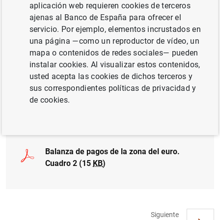
aplicación web requieren cookies de terceros
ajenas al Banco de España para ofrecer el
Balanza de pagos de la zona del euro.
servicio. Por ejemplo, elementos incrustados en
Cuadro 1a (17
KB
)
una página —como un reproductor de vídeo, un
mapa o contenidos de redes sociales— pueden
instalar cookies. Al visualizar estos contenidos,
usted acepta las cookies de dichos terceros y
Balanza de pagos de la zona del euro.
sus correspondientes políticas de privacidad y
Cuadro 1b (21
KB
)
de cookies.
Balanza de pagos de la zona del euro.
Cuadro 2 (15
KB
)
Siguiente