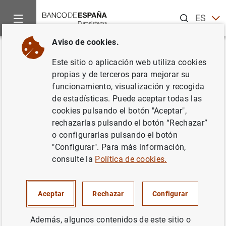
Buscar
ES
EN
Aviso de cookies.
Inicio
Noticias y eventos
Noticias del Banco Central Europeo
Volver
Este sitio o aplicación web utiliza cookies
Balanza de pagos de la zona del
propias y de terceros para mejorar su
funcionamiento, visualización y recogida
euro
de estadísticas. Puede aceptar todas las
cookies pulsando el botón "Aceptar",
27/10/2005
rechazarlas pulsando el botón “Rechazar”
o configurarlas pulsando el botón
"Configurar". Para más información,
consulte la
Política de cookies.
Balanza de pagos de la zona del euro (119
KB
)
Aceptar
Rechazar
Configurar
Además, algunos contenidos de este sitio o