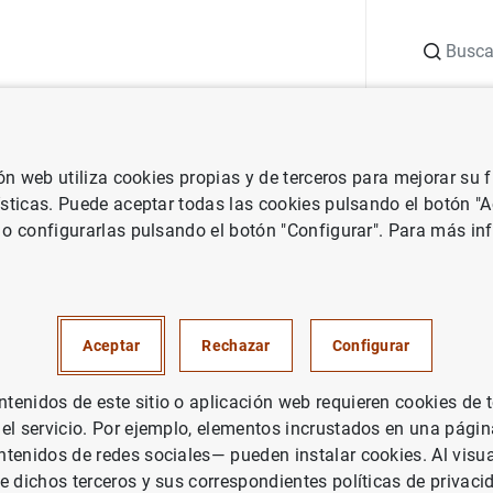
Buscar
uación
Punto de Información
Publicaciones
ión web utiliza cookies propias y de terceros para mejorar su
Central Europeo
Notas de prensa del Banco Central Europeo
Bal
ísticas. Puede aceptar todas las cookies pulsando el botón "
 o configurarlas pulsando el botón "Configurar". Para más in
e pagos de la zona del euro
Aceptar
Rechazar
Configurar
enidos de este sitio o aplicación web requieren cookies de 
 el servicio. Por ejemplo, elementos incrustados en una pág
a de pagos de la zona del euro (51
KB
)
tenidos de redes sociales— pueden instalar cookies. Al visua
e dichos terceros y sus correspondientes políticas de privaci