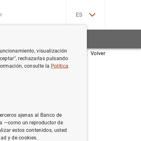
EN
ES
Estadísticas
Noticias y eventos
 funcionamiento, visualización
Volver
anza de pagos de la zona del euro
Aceptar", rechazarlas pulsando
formación, consulte la
Política
terceros ajenas al Banco de
ina —como un reproductor de
lizar estos contenidos, usted
dad y de cookies.