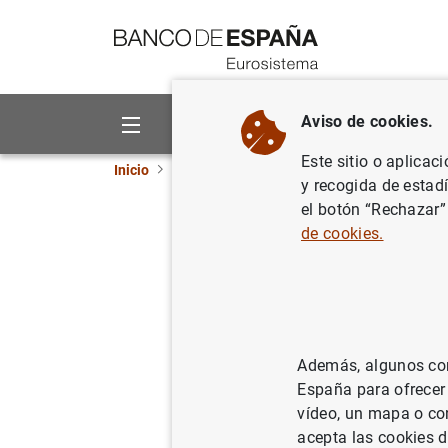
Ir a contenido
Aviso de cookies.
Sobre el Banco
Áreas de act
Este sitio o aplicac
Inicio
Noticias y eventos
Noticias del Banco 
y recogida de estad
el botón “Rechazar”
Balanza d
de cookies.
27/07/2005
Además, algunos cont
España para ofrecer
Balanz
vídeo, un mapa o con
acepta las cookies d