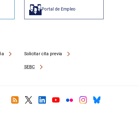
Portal de Empleo
aña
Solicitar cita previa
SEBC
RSS
Twitter
Linkedin
Youtube
Flickr
Instagram
Bluesky