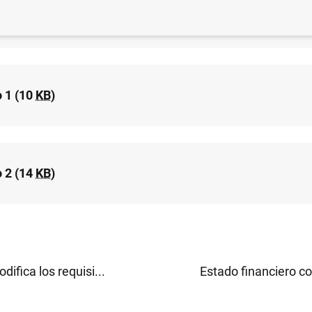
nformativa (24
KB
)
 1 (10
KB
)
 2 (14
KB
)
difica los requisi...
Estado financiero co