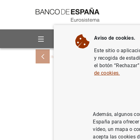
Ir a contenido
Aviso de cookies.
Sobre el Banco
Áreas de act
Este sitio o aplicac
Inicio
Noticias y eventos
Noticias del
y recogida de estad
el botón “Rechazar”
de cookies.
Balanza d
(septiemb
Además, algunos cont
18/11/2009
España para ofrecer
vídeo, un mapa o con
acepta las cookies d