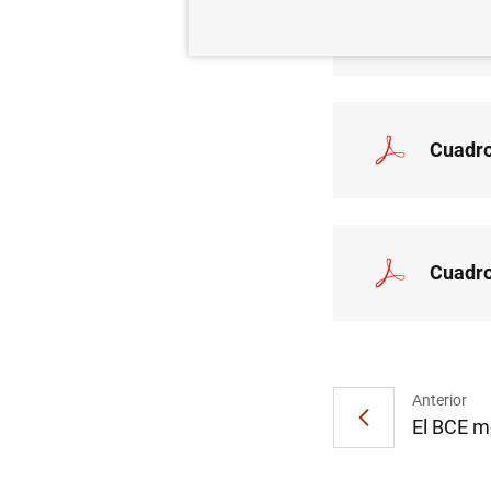
Nota i
Cuadro
Cuadro
Anterior
El BCE mo