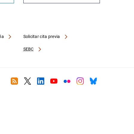
aña
Solicitar cita previa
SEBC
RSS
Twitter
Linkedin
Youtube
Flickr
Instagram
Bluesky