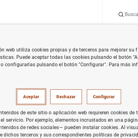
Buscar
uación
Punto de Información
Publicaciones
ión web utiliza cookies propias y de terceros para mejorar su
 Banco Central Europeo
Notas de prensa del Banco Central Europeo
ísticas. Puede aceptar todas las cookies pulsando el botón "
 o configurarlas pulsando el botón "Configurar". Para más in
e pagos de la zona del euro
re de 2009)
Aceptar
Rechazar
Configurar
enidos de este sitio o aplicación web requieren cookies de 
 el servicio. Por ejemplo, elementos incrustados en una pág
tenidos de redes sociales— pueden instalar cookies. Al visua
e dichos terceros y sus correspondientes políticas de privaci