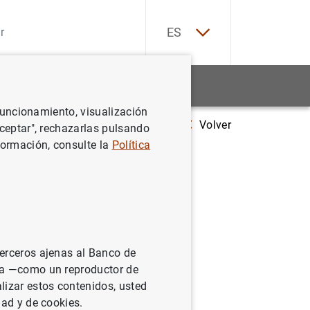
EN
ES
Estadísticas
Noticias y eventos
 funcionamiento, visualización
Volver
Balanza de pagos de la zona del euro (septiembre de 2009)
Aceptar", rechazarlas pulsando
formación, consulte la
Política
terceros ajenas al Banco de
ina —como un reproductor de
lizar estos contenidos, usted
dad y de cookies.