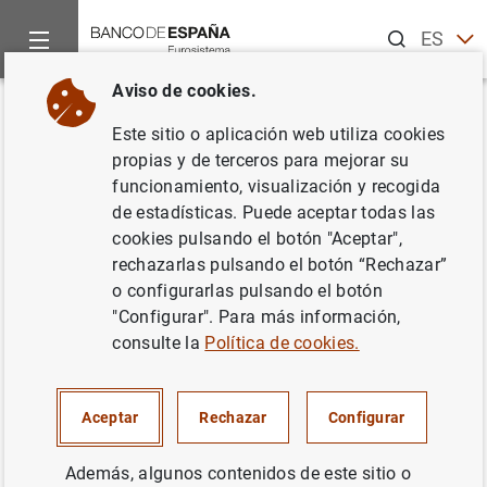
Buscar
ES
EN
Aviso de cookies.
Inicio
Noticias y eventos
Noticias del Banco Central Europeo
Volver
Este sitio o aplicación web utiliza cookies
Balanza de pagos de la zona del
propias y de terceros para mejorar su
funcionamiento, visualización y recogida
euro (evolución mensual en
de estadísticas. Puede aceptar todas las
enero de 2002),
cookies pulsando el botón "Aceptar",
rechazarlas pulsando el botón “Rechazar”
o configurarlas pulsando el botón
26/03/2002
"Configurar". Para más información,
consulte la
Política de cookies.
Balanza de pagos de la zona del euro
Aceptar
Rechazar
Configurar
(evolución mensual en enero de 2002) (15
KB
)
Además, algunos contenidos de este sitio o