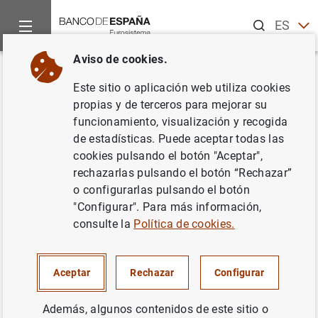
Buscar
ES
EN
Aviso de cookies.
Inicio
Noticias y eventos
Noticias del Banco Central Europeo
Volver
Este sitio o aplicación web utiliza cookies
Balanza de pagos de la zona del
propias y de terceros para mejorar su
funcionamiento, visualización y recogida
euro en septiembre de 2010
de estadísticas. Puede aceptar todas las
cookies pulsando el botón "Aceptar",
18/11/2010
rechazarlas pulsando el botón “Rechazar”
o configurarlas pulsando el botón
"Configurar". Para más información,
consulte la
Política de cookies.
Nota informativa (106
KB
)
Aceptar
Rechazar
Configurar
Además, algunos contenidos de este sitio o