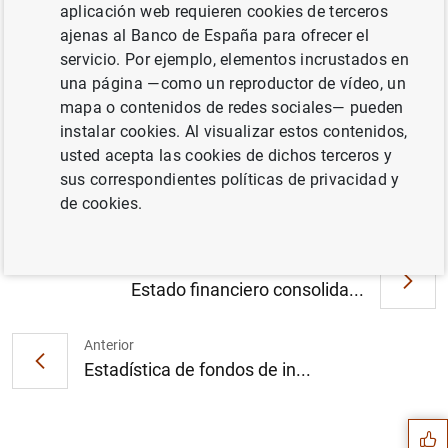
aplicación web requieren cookies de terceros
Cuadro 1 (47
KB
)
ajenas al Banco de España para ofrecer el
servicio. Por ejemplo, elementos incrustados en
una página —como un reproductor de vídeo, un
mapa o contenidos de redes sociales— pueden
instalar cookies. Al visualizar estos contenidos,
Cuadro 2 (15
KB
)
usted acepta las cookies de dichos terceros y
sus correspondientes políticas de privacidad y
de cookies.
Siguiente
Estado financiero consolida...
Anterior
Sugerencia
Estadística de fondos de in...