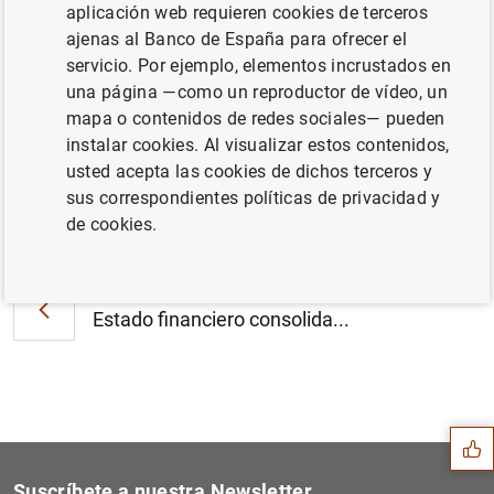
Balanza de pagos de la zona del euro en
aplicación web requieren cookies de terceros
febrero de 2011 y posición de inversión
ajenas al Banco de España para ofrecer el
internacional al final del cuarto trimestre de
servicio. Por ejemplo, elementos incrustados en
2010 (165
KB
)
una página —como un reproductor de vídeo, un
mapa o contenidos de redes sociales— pueden
instalar cookies. Al visualizar estos contenidos,
usted acepta las cookies de dichos terceros y
sus correspondientes políticas de privacidad y
Siguiente
de cookies.
Estadísticas de fondos de i...
Anterior
Estado financiero consolida...
Sugerencia
Suscríbete a nuestra Newsletter