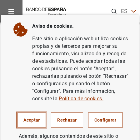
Buscar
ES
EN
Aviso de cookies.
Inicio
Noticias y eventos
Noticias del Banco Central Europeo
Volver
Este sitio o aplicación web utiliza cookies
Balanza de pagos de la zona del
propias y de terceros para mejorar su
funcionamiento, visualización y recogida
euro en febrero de 2011 y
de estadísticas. Puede aceptar todas las
posición de inversión
cookies pulsando el botón "Aceptar",
rechazarlas pulsando el botón “Rechazar”
internacional al final del cuarto
o configurarlas pulsando el botón
trimestre de 2010
"Configurar". Para más información,
consulte la
Política de cookies.
19/04/2011
Aceptar
Rechazar
Configurar
Además, algunos contenidos de este sitio o