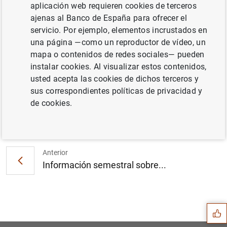
aplicación web requieren cookies de terceros
ajenas al Banco de España para ofrecer el
Adhesión de los bancos centrales y de los
servicio. Por ejemplo, elementos incrustados en
supervisores bancarios de los nuevos
una página —como un reproductor de vídeo, un
Estados miembros a los memorandos de
mapa o contenidos de redes sociales— pueden
entendimiento... (105
KB
)
instalar cookies. Al visualizar estos contenidos,
usted acepta las cookies de dichos terceros y
sus correspondientes políticas de privacidad y
de cookies.
Siguiente
Estado financiero consolida...
Anterior
Información semestral sobre...
Sugerencia