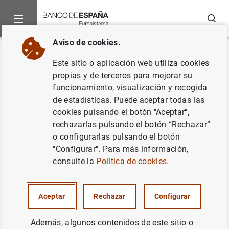
Buscar
Aviso de cookies.
Inicio
Noticias y eventos
Noticias del Banco Central Europeo
Volver
Este sitio o aplicación web utiliza cookies
Adhesión de los bancos
propias y de terceros para mejorar su
funcionamiento, visualización y recogida
centrales y de los supervisores
de estadísticas. Puede aceptar todas las
bancarios de los nuevos
cookies pulsando el botón "Aceptar",
rechazarlas pulsando el botón “Rechazar”
Estados miembros a los
o configurarlas pulsando el botón
memorandos de
"Configurar". Para más información,
consulte la
Política de cookies.
entendimiento...
21/07/2004
Aceptar
Rechazar
Configurar
Además, algunos contenidos de este sitio o