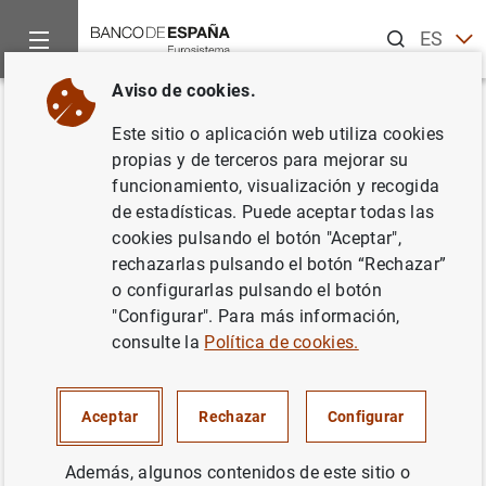
Buscar
ES
EN
Aviso de cookies.
Inicio
Noticias y eventos
Noticias del Banco Central Europeo
Volver
Este sitio o aplicación web utiliza cookies
Resultados de la encuesta
propias y de terceros para mejorar su
funcionamiento, visualización y recogida
sobre préstamos bancarios en
de estadísticas. Puede aceptar todas las
la zona del euro de julio de
cookies pulsando el botón "Aceptar",
rechazarlas pulsando el botón “Rechazar”
2019
o configurarlas pulsando el botón
"Configurar". Para más información,
23/07/2019
consulte la
Política de cookies.
ESPAÑA
Aceptar
Rechazar
Configurar
SITUACIÓN ECONÓMICA
Además, algunos contenidos de este sitio o