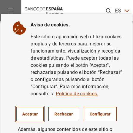
Buscar
ES
EN
Aviso de cookies.
Inicio
Noticias y eventos
Noticias del Banco Central Europeo
Volver
Este sitio o aplicación web utiliza cookies
Resultados de la encuesta
propias y de terceros para mejorar su
funcionamiento, visualización y recogida
sobre préstamos bancarios en
de estadísticas. Puede aceptar todas las
la zona del euro: Octubre de
cookies pulsando el botón "Aceptar",
rechazarlas pulsando el botón “Rechazar”
2011
o configurarlas pulsando el botón
"Configurar". Para más información,
06/10/2011
consulte la
Política de cookies.
SITUACIÓN ECONÓMICA
Aceptar
Rechazar
Configurar
ESPAÑA
Además, algunos contenidos de este sitio o