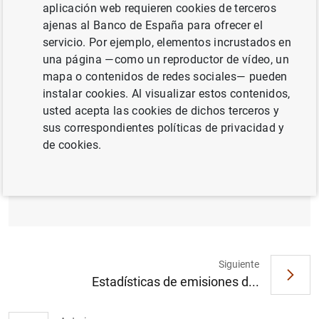
ESPAÑA
aplicación web requieren cookies de terceros
ajenas al Banco de España para ofrecer el
SITUACIÓN ECONÓMICA
servicio. Por ejemplo, elementos incrustados en
una página —como un reproductor de vídeo, un
mapa o contenidos de redes sociales— pueden
instalar cookies. Al visualizar estos contenidos,
usted acepta las cookies de dichos terceros y
Resultados de la encuesta del BCE se
sus correspondientes políticas de privacidad y
septiembre de 2013 sobre las condiciones
de cookies.
de crédito en los mercados de financiación
de valores y de derivados OTC denominados
en euros (30
KB
)
Siguiente
Estadísticas de emisiones d...
Sugerencia