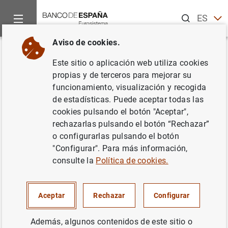
Buscar
ES
EN
Aviso de cookies.
Inicio
Noticias y eventos
Noticias del Banco Central Europeo
Volver
Este sitio o aplicación web utiliza cookies
Resultados de la encuesta del
propias y de terceros para mejorar su
funcionamiento, visualización y recogida
BCE se septiembre de 2013
de estadísticas. Puede aceptar todas las
sobre las condiciones de
cookies pulsando el botón "Aceptar",
rechazarlas pulsando el botón “Rechazar”
crédito en los mercados de
o configurarlas pulsando el botón
financiación de valores y de
"Configurar". Para más información,
consulte la
Política de cookies.
derivados OTC denominados en
euros
Aceptar
Rechazar
Configurar
14/10/2013
Además, algunos contenidos de este sitio o