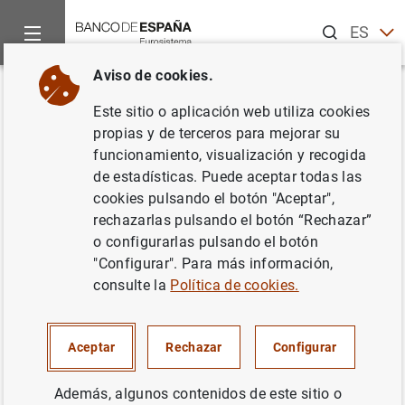
Buscar
ES
EN
Aviso de cookies.
Inicio
Noticias y eventos
Noticias del Banco Central Europeo
Volver
Este sitio o aplicación web utiliza cookies
Resultados de la encuesta a
propias y de terceros para mejorar su
funcionamiento, visualización y recogida
expertos en previsión
de estadísticas. Puede aceptar todas las
económica del BCE
cookies pulsando el botón "Aceptar",
rechazarlas pulsando el botón “Rechazar”
correspondiente al primer
o configurarlas pulsando el botón
trimestre de 2015
"Configurar". Para más información,
consulte la
Política de cookies.
23/01/2015
Aceptar
Rechazar
Configurar
Además, algunos contenidos de este sitio o