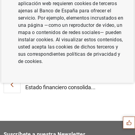
Resultados de la encuesta a expertos en
aplicación web requieren cookies de terceros
previsión económica del BCE
ajenas al Banco de España para ofrecer el
correspondiente al primer trimestre de 2015
servicio. Por ejemplo, elementos incrustados en
(21
KB
)
una página —como un reproductor de vídeo, un
mapa o contenidos de redes sociales— pueden
instalar cookies. Al visualizar estos contenidos,
usted acepta las cookies de dichos terceros y
sus correspondientes políticas de privacidad y
Siguiente
de cookies.
Resultados de la encuesta d...
Anterior
Estado financiero consolida...
Sugerencia
Suscríbete a nuestra Newsletter